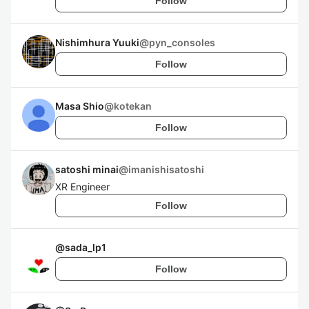
Follow
Nishimhura Yuuki
@
pyn_consoles
Follow
Masa Shio
@
kotekan
Follow
satoshi minai
@
imanishisatoshi
XR Engineer
Follow
@
sada_lp1
Follow