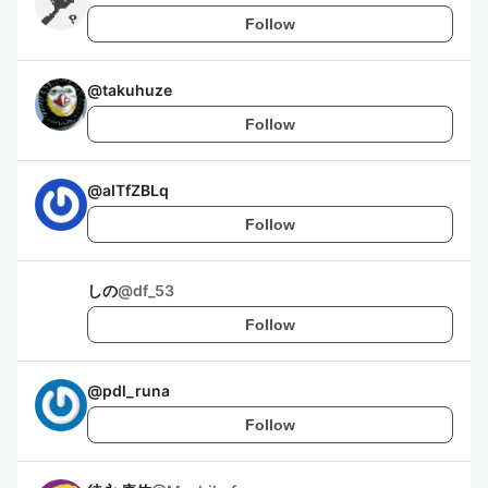
Follow
@
takuhuze
Follow
@
aITfZBLq
Follow
しの
@
df_53
Follow
@
pdl_runa
Follow