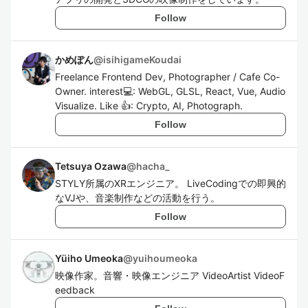
Follow
かめぽん
@
isihigameKoudai
Freelance Frontend Dev, Photographer / Cafe Co-
Owner. interest💻: WebGL, GLSL, React, Vue, Audio
Visualize. Like 👍: Crypto, AI, Photograph.
Follow
Tetsuya Ozawa
@
hacha_
STYLY所属のXRエンジニア。 LiveCodingでの即興的
なVJや、音楽制作などの活動を行う。
Follow
Yüiho Umeoka
@
yuihoumeoka
映像作家。音響・映像エンジニア VideoArtist VideoF
eedback