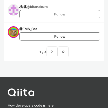
枕 北
@
kitanakura
Follow
@
FMS_Cat
Follow
navigate_next
keyboard_double_arrow_right
1
/
4
How developers code is here.