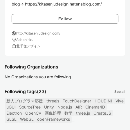
blog→ https://kitasenjudesign.hatenablog.com/
Follow
public
http://kitasenjudesign.com/
location_on
Adachi-ku
work
北千住デザイン
Following Organizations
No Organizations you are following
Following tags
(23)
See all
新人プログラマ応援
threejs
TouchDesigner
HOUDINI
Vive
uGUI
SourceTree
Unity
Node.js
AIR
Cinema4D
Electron
OpenCV
画像処理
数学
three.js
CreateJS
GLSL
WebGL
openFrameworks