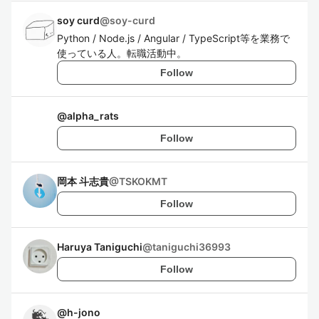
soy curd
@
soy-curd
Python / Node.js / Angular / TypeScript等を業務で
使っている人。転職活動中。
Follow
@
alpha_rats
Follow
岡本 斗志貴
@
TSKOKMT
Follow
Haruya Taniguchi
@
taniguchi36993
Follow
@
h-jono