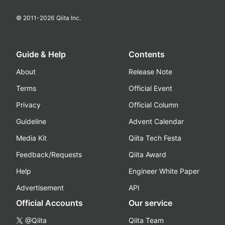
© 2011-
2026
Qiita Inc.
Guide & Help
Contents
About
Release Note
Terms
Official Event
Privacy
Official Column
Guideline
Advent Calendar
Media Kit
Qiita Tech Festa
Feedback/Requests
Qiita Award
Help
Engineer White Paper
Advertisement
API
Official Accounts
Our service
@Qiita
Qiita Team