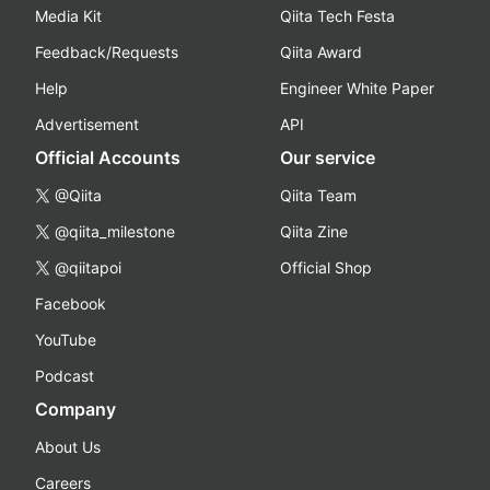
Media Kit
Qiita Tech Festa
Feedback/Requests
Qiita Award
Help
Engineer White Paper
Advertisement
API
Official Accounts
Our service
@Qiita
Qiita Team
@qiita_milestone
Qiita Zine
@qiitapoi
Official Shop
Facebook
YouTube
Podcast
Company
About Us
Careers