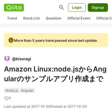
search
Login
Signup
Trend
Stock List
Question
Official Event
Official
info
More than 5 years have passed since last update.
@
kiseragi
Amazon Linux:node.jsからAng
ularのサンプルアプリ作成まで
Node.js
Angular
1
Last updated at
2017-10-05
Posted at
2017-10-05