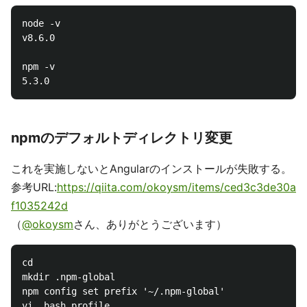
node -v

v8.6.0

npm -v

npmのデフォルトディレクトリ変更
これを実施しないとAngularのインストールが失敗する。
参考URL:
https://qiita.com/okoysm/items/ced3c3de30a
f1035242d
（
@okoysm
さん、ありがとうございます）
cd

mkdir .npm-global

npm config set prefix '~/.npm-global'
