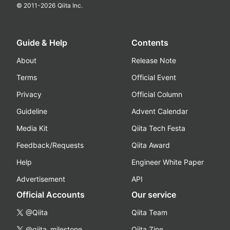
© 2011-
2026
Qiita Inc.
Guide & Help
Contents
About
Release Note
Terms
Official Event
Privacy
Official Column
Guideline
Advent Calendar
Media Kit
Qiita Tech Festa
Feedback/Requests
Qiita Award
Help
Engineer White Paper
Advertisement
API
Official Accounts
Our service
@Qiita
Qiita Team
@qiita_milestone
Qiita Zine