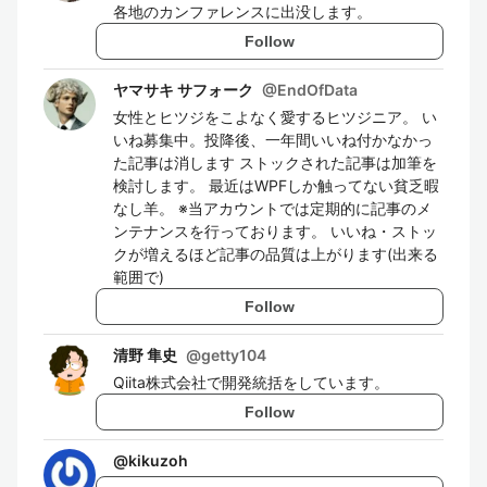
各地のカンファレンスに出没します。
Follow
ヤマサキ サフォーク
@
EndOfData
女性とヒツジをこよなく愛するヒツジニア。 い
いね募集中。投降後、一年間いいね付かなかっ
た記事は消します ストックされた記事は加筆を
検討します。 最近はWPFしか触ってない貧乏暇
なし羊。 ※当アカウントでは定期的に記事のメ
ンテナンスを行っております。 いいね・ストッ
クが増えるほど記事の品質は上がります(出来る
範囲で)
Follow
清野 隼史
@
getty104
Qiita株式会社で開発統括をしています。
Follow
@
kikuzoh