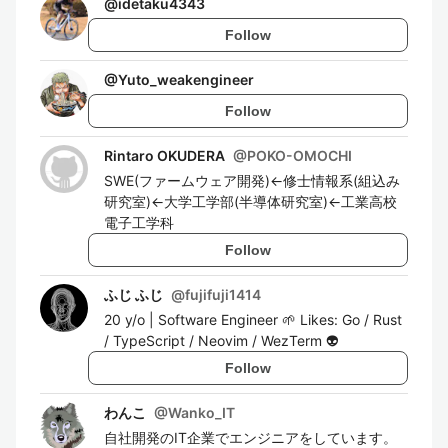
@
idetaku4343
Follow
@
Yuto_weakengineer
Follow
Rintaro OKUDERA
@
POKO-OMOCHI
SWE(ファームウェア開発)←修士情報系(組込み
研究室)←大学工学部(半導体研究室)←工業高校
電子工学科
Follow
ふじ ふじ
@
fujifuji1414
20 y/o | Software Engineer 🌱 Likes: Go / Rust
/ TypeScript / Neovim / WezTerm 👽
Follow
わんこ
@
Wanko_IT
自社開発のIT企業でエンジニアをしています。