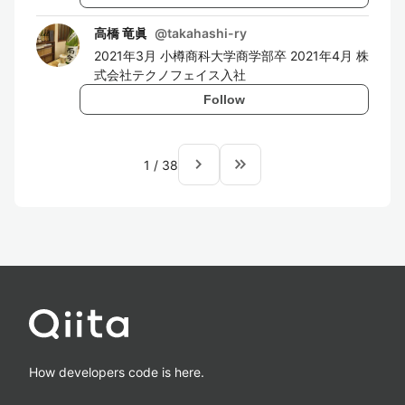
高橋 竜眞
@
takahashi-ry
2021年3月 小樽商科大学商学部卒 2021年4月 株
式会社テクノフェイス入社
Follow
navigate_next
keyboard_double_arrow_right
1
/
38
How developers code is here.