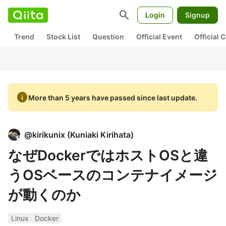
search
Login
Signup
Trend
Stock List
Question
Official Event
Official
info
More than 5 years have passed since last update.
@
kirikunix
(
Kuniaki Kirihata
)
なぜDockerではホストOSと違
うOSベースのコンテナイメージ
が動くのか
Linux
Docker