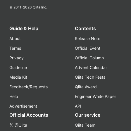
© 2011-
2026
Qiita Inc.
Guide & Help
Contents
About
Release Note
Terms
Official Event
Privacy
Official Column
Guideline
Advent Calendar
Media Kit
Qiita Tech Festa
Feedback/Requests
Qiita Award
Help
Engineer White Paper
Advertisement
API
Official Accounts
Our service
@Qiita
Qiita Team