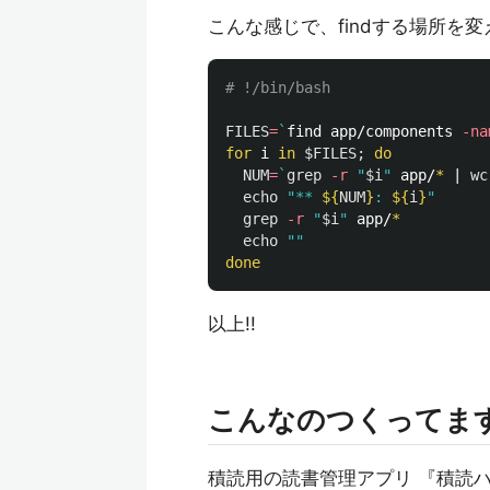
こんな感じで、findする場所を変
# !/bin/bash
FILES
=
`
find app/components 
-na
for 
i 
in
$FILES
;
do

NUM
=
`
grep
-r
"
$i
"
 app/
*
 | 
wc
echo
"** 
${
NUM
}
: 
${
i
}
"
grep
-r
"
$i
"
 app/
*
echo
""
done
以上!!
こんなのつくってます
積読用の読書管理アプリ 『積読