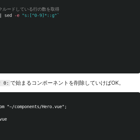
ンクルードしている行の数を取得
| 
sed
-e
"s:[^0-9]*::g"
`
で始まるコンポーネントを削除していけばOK。
* 0:
om "~/components/Hero.vue";

ue
