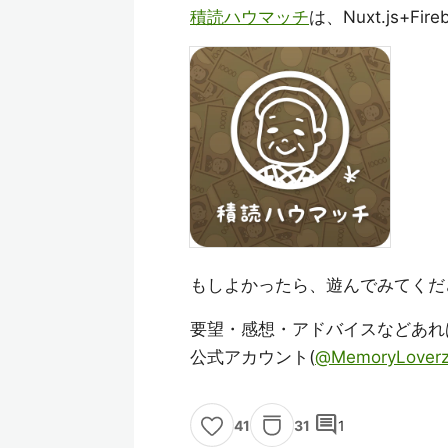
積読ハウマッチ
は、Nuxt.js+Fi
もしよかったら、遊んでみてください
要望・感想・アドバイスなどあれ
公式アカウント(
@MemoryLover
comment
31
1
41