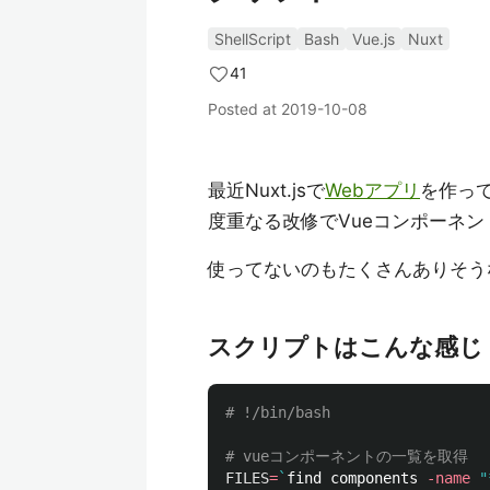
ShellScript
Bash
Vue.js
Nuxt
41
Posted at
2019-10-08
最近Nuxt.jsで
Webアプリ
を作っ
度重なる改修でVueコンポーネ
使ってないのもたくさんありそう
スクリプトはこんな感じ
# !/bin/bash
# vueコンポーネントの一覧を取得
FILES
=
`
find components 
-name
"