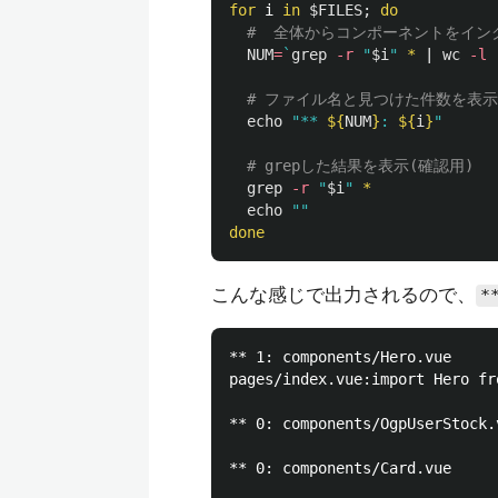
for 
i 
in
$FILES
;
do
#  全体からコンポーネントをイ
NUM
=
`
grep
-r
"
$i
"
*
 | 
wc
-l
 
# ファイル名と見つけた件数を表示
echo
"** 
${
NUM
}
: 
${
i
}
"
# grepした結果を表示(確認用)
grep
-r
"
$i
"
*
echo
""
done
こんな感じで出力されるので、
*
** 1: components/Hero.vue

pages/index.vue:import Hero fr
** 0: components/OgpUserStock.v
** 0: components/Card.vue
