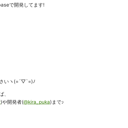
rebaseで開発してます!
ヽ(=´▽`=)ﾉ
ば、
z
)や開発者(
@kira_puka
)まで♪