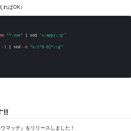
えればOK♪
me
"*.vue"
 | 
sed
's:app/::g'
`
-l
 | 
sed
-e
"s:[^0-9]*::g"
`
!!
ハウマッチ』をリリースしました！