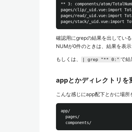
** 3: components/atom/TotalNumB
pages/clip/_uid.vue:import Tot
pages/read/_uid.vue:import Tot
確認用にgrepの結果を出してい
NUMが0件のときは、結果を表
もしくは、
で結
| grep "** 0:"
appとかディレクトリを
こんな感じにapp配下とかに場
app/

  pages/
