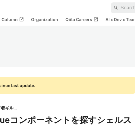
search
open_in_new
open_in_new
al Column
Organization
Qiita Careers
AI x Dev x Tea
ince last update.
運営者ギルド
用のVueコンポーネントを探すシェルス