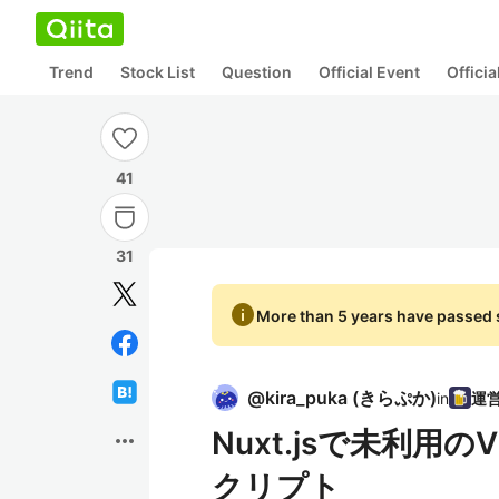
Trend
Stock List
Question
Official Event
Offici
41
31
info
More than 5 years have passed s
@
kira_puka
(
きらぷか
)
in
Nuxt.jsで未利
more_horiz
クリプト