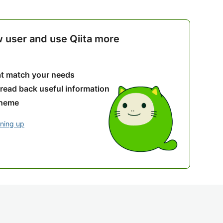
w user and use Qiita more
hat match your needs
 read back useful information
theme
gning up