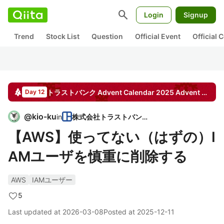
search
Login
Signup
Trend
Stock List
Question
Official Event
Official
トラストバンク Advent Calendar 2025
Advent Calendar
Day 12
@
kio-ku
in
株式会社トラストバンク
【AWS】使ってない（はずの）I
AMユーザを慎重に削除する
AWS
IAMユーザー
5
Last updated at
2026-03-08
Posted at
2025-12-11