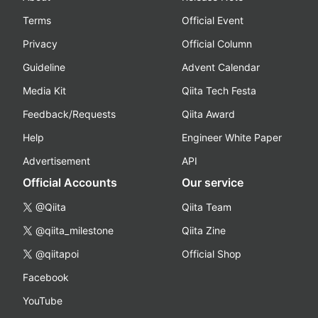
Terms
Official Event
Privacy
Official Column
Guideline
Advent Calendar
Media Kit
Qiita Tech Festa
Feedback/Requests
Qiita Award
Help
Engineer White Paper
Advertisement
API
Official Accounts
Our service
@Qiita
Qiita Team
@qiita_milestone
Qiita Zine
@qiitapoi
Official Shop
Facebook
YouTube