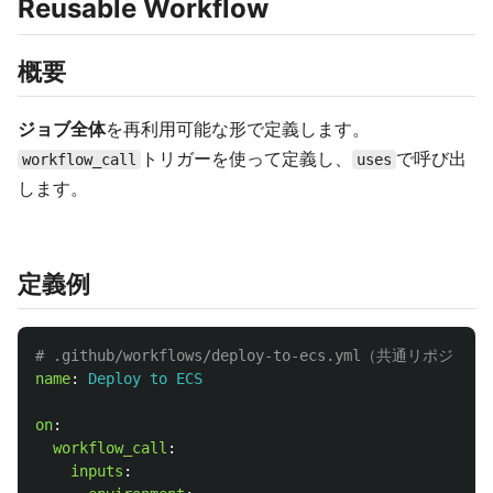
Reusable Workflow
概要
ジョブ全体
を再利用可能な形で定義します。
トリガーを使って定義し、
で呼び出
workflow_call
uses
します。
定義例
# .github/workflows/deploy-to-ecs.yml（共通リポジト
name
:
Deploy to ECS
on
:
workflow_call
:
inputs
: