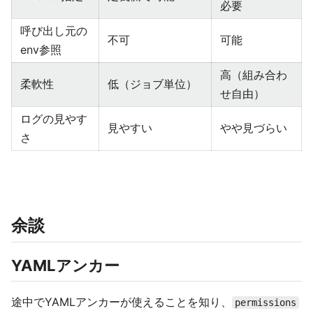
必要
呼び出し元の
不可
可能
env参照
高（組み合わ
柔軟性
低（ジョブ単位）
せ自由）
ログの見やす
見やすい
やや見づらい
さ
余談
YAMLアンカー
途中でYAMLアンカーが使えることを知り、
permissions