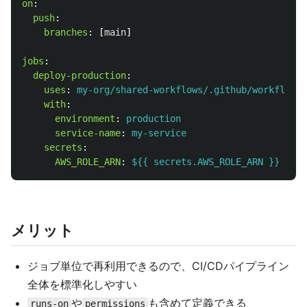
on
:
push
:
branches
:
[
main
]
jobs
:
deploy-production
:
uses
:
my-org/shared-workflows/.github/workflows/
with
:
environment
:
production
service-name
:
my-service
secrets
:
AWS_ROLE_ARN
:
${{ secrets.AWS_ROLE_ARN }}
メリット
ジョブ単位で再利用できるので、CI/CDパイプライン
全体を標準化しやすい
や
も含めて定義できる
runs-on
permissions