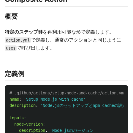
概要
特定のステップ群
を再利用可能な形で定義します。
で定義し、通常のアクションと同じように
action.yml
で呼び出します。
uses
定義例
# .github/actions/setup-node-and-cache/action.yml
name
:
'
Setup
Node.js
with
cache'
description
:
'
Node.jsのセットアップとnpm
cacheの設定を
inputs
:
node-version
:
description
:
'
Node.jsのバージョン'