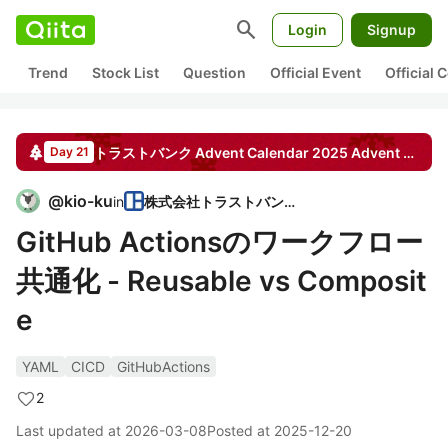
search
Login
Signup
Trend
Stock List
Question
Official Event
Official
トラストバンク Advent Calendar 2025
Advent Calendar
Day 21
@
kio-ku
in
株式会社トラストバンク
GitHub Actionsのワークフロー
共通化 - Reusable vs Composit
e
YAML
CICD
GitHubActions
2
Last updated at
2026-03-08
Posted at
2025-12-20