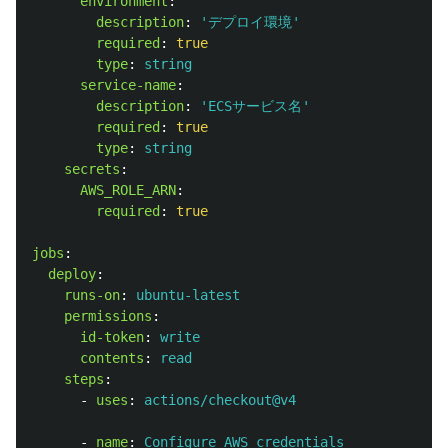
environment
:
description
:
'
デプロイ環境'
required
:
true
type
:
string
service-name
:
description
:
'
ECSサービス名'
required
:
true
type
:
string
secrets
:
AWS_ROLE_ARN
:
required
:
true
jobs
:
deploy
:
runs-on
:
ubuntu-latest
permissions
:
id-token
:
write
contents
:
read
steps
:
-
uses
:
actions/checkout@v4
-
name
:
Configure AWS credentials