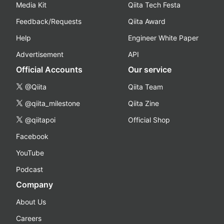
Media Kit
Qiita Tech Festa
Feedback/Requests
Qiita Award
Help
Engineer White Paper
Advertisement
API
Official Accounts
Our service
@Qiita
Qiita Team
@qiita_milestone
Qiita Zine
@qiitapoi
Official Shop
Facebook
YouTube
Podcast
Company
About Us
Careers