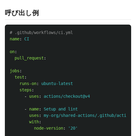
呼び出し例
# .github/workflows/ci.yml
name
:
CI
on
:
pull_request
:
jobs
:
test
:
runs-on
:
ubuntu-latest
steps
:
-
uses
:
actions/checkout@v4
-
name
:
Setup and lint
uses
:
my-org/shared-actions/.github/actions/
with
:
node-version
:
'
20'