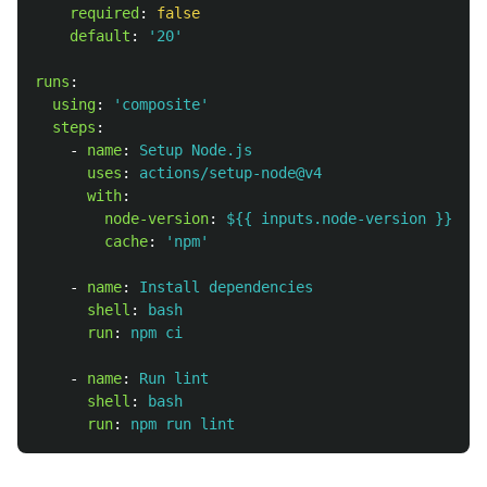
required
:
false
default
:
'
20'
runs
:
using
:
'
composite'
steps
:
-
name
:
Setup Node.js
uses
:
actions/setup-node@v4
with
:
node-version
:
${{ inputs.node-version }}
cache
:
'
npm'
-
name
:
Install dependencies
shell
:
bash
run
:
npm ci
-
name
:
Run lint
shell
:
bash
run
:
npm run lint