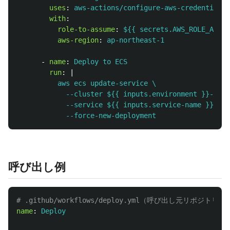
uses
:
aws-actions/configure-aws-credentials@
with
:
role-to-assume
:
${{ secrets.AWS_ROLE_ARN }
aws-region
:
ap-northeast-1
-
name
:
Deploy to ECS
run
:
|
aws ecs update-service \
--cluster ${{ inputs.environment }}-clus
--service ${{ inputs.service-name }} \
--force-new-deployment
呼び出し例
# .github/workflows/deploy.yml（呼び出し元リポジトリ）
name
:
Deploy