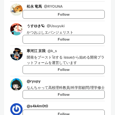
松永 竜馬
@
RYOUNA
Follow
うすゆき🪐
@
Usuyuki
かつおぶしエバンジェリスト
Follow
寒河江 京我
@
k_s
開発をブースト🚀する issueから始める開発プラ
ットフォームを運営しています
Follow
@
ryupy
なんちゃって高校理科教員/科学部顧問/理学修士
Follow
@
s4k4m0t0
Follow