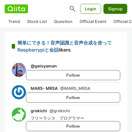
search
Login
Signup
Trend
Stock List
Question
Official Event
Official
簡単にできる！音声認識と音声合成を使って
Raspberrypiと会話
likers
@
geisyaman
Follow
MARS- MRSA
@
MARS_MRSA
Follow
grekichi
@
grekichi
フリーランス プログラマー
Follow