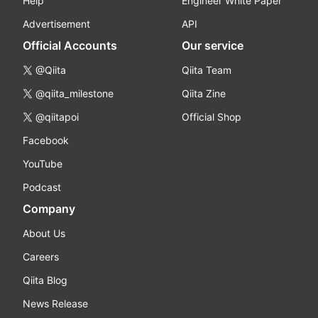
Help
Engineer White Paper
Advertisement
API
Official Accounts
Our service
@Qiita
Qiita Team
@qiita_milestone
Qiita Zine
@qiitapoi
Official Shop
Facebook
YouTube
Podcast
Company
About Us
Careers
Qiita Blog
News Release