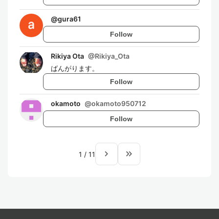
@
gura61
Follow
Rikiya Ota
@
Rikiya_Ota
ばんがります。
Follow
okamoto
@
okamoto950712
Follow
navigate_next
keyboard_double_arrow_right
1
/
11