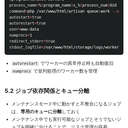
process_name
=
%
(
program_name
)
s_%
(
process_num
)
command
=
php /var/www/html/artisan queue:work 
--sleep
autostart
=
autorestart
=
user
=
numprocs
=
redirect_stderr
=
stdout_logfile
=
でワーカーの異常停止時も自動復旧
autorestart
で並列処理のワーカー数を管理
numprocs
5.2 ジョブ依存関係とキュー分離
メンテナンスモード中に動かすと不整合になるジョブ
は、
専用のキューに分離
しておく
メンテナンス中でも実行可能なジョブとそうでないジ
ョブを明確に分けることで、リスク管理が容易