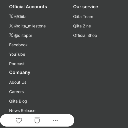
Official Accounts
Our service
@Qiita
Qiita Team
@qiita_milestone
Qiita Zine
@qiitapoi
Official Shop
Facebook
YouTube
Podcast
Company
About Us
Careers
Qiita Blog
News Release
more_horiz