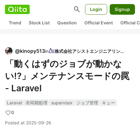
search
Login
Signup
Trend
Stock List
Question
Official Event
Official
@
kinopy513
in
株式会社アシストエンジニアリング
「動くはずのジョブが動かな
い!?」メンテナンスモードの罠
- Laravel
Laravel
非同期処理
supervisor
ジョブ管理
キュー
0
Posted at
2025-09-26