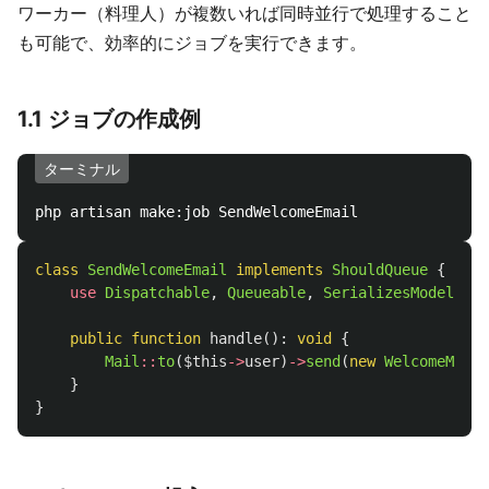
ワーカー（料理人）が複数いれば同時並行で処理すること
も可能で、効率的にジョブを実行できます。
1.1 ジョブの作成例
ターミナル
class
SendWelcomeEmail
implements
ShouldQueue
{
use
Dispatchable
,
Queueable
,
SerializesModels
;
public
function
handle
():
void
{
Mail
::
to
(
$this
->
user
)
->
send
(
new
WelcomeMail
(
}
}