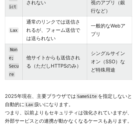
されない
視のアプリ（銀
ict
行など）
通常のリンクでは送信さ
一般的なWebア
れるが、フォーム送信で
Lax
プリ
は送られない
Non
シングルサイン
他サイトからも送信され
e;
オン（SSO）な
る（ただしHTTPSのみ）
Secu
ど特殊用途
re
2025年現在、主要ブラウザでは
を指定しないと
SameSite
自動的に
扱いになります。
Lax
つまり、以前よりもセキュリティは強化されていますが、
外部サービスとの連携が動かなくなるケースもあります。