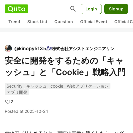
search
Login
Signup
Trend
Stock List
Question
Official Event
Official
@
kinopy513
in
株式会社アシストエンジニアリング
安全に開発をするための「キャ
ッシュ」と「Cookie」戦略入門
Security
キャッシュ
cookie
Webアプリケーション
アプリ開発
2
Posted at
2025-10-24