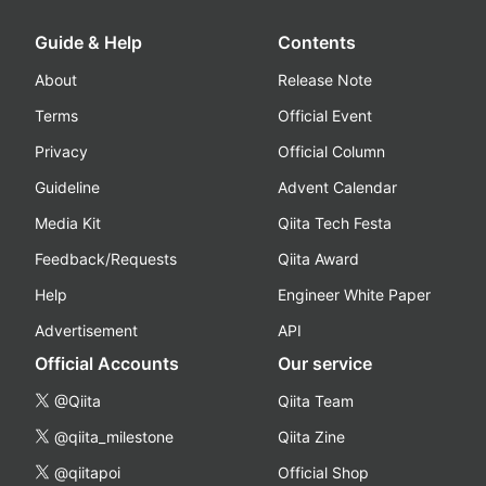
Guide & Help
Contents
About
Release Note
Terms
Official Event
Privacy
Official Column
Guideline
Advent Calendar
Media Kit
Qiita Tech Festa
Feedback/Requests
Qiita Award
Help
Engineer White Paper
Advertisement
API
Official Accounts
Our service
@Qiita
Qiita Team
@qiita_milestone
Qiita Zine
@qiitapoi
Official Shop