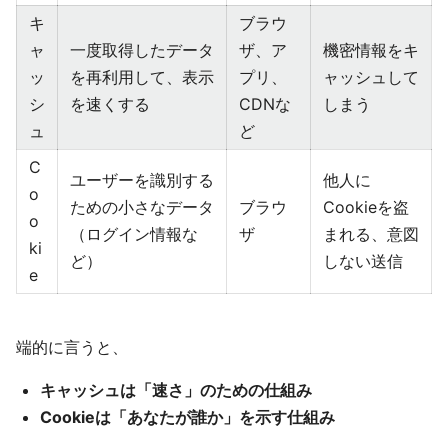
キ
ブラウ
ャ
一度取得したデータ
ザ、ア
機密情報をキ
ッ
を再利用して、表示
プリ、
ャッシュして
シ
を速くする
CDNな
しまう
ュ
ど
C
ユーザーを識別する
他人に
o
ための小さなデータ
ブラウ
Cookieを盗
o
（ログイン情報な
ザ
まれる、意図
ki
ど）
しない送信
e
端的に言うと、
キャッシュは「速さ」のための仕組み
Cookieは「あなたが誰か」を示す仕組み