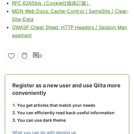
RFC 6265bis（Cookie仕様改訂版）
MDN Web Docs: Cache-Control / SameSite / Clear-
Site-Data
OWASP Cheat Sheet: HTTP Headers / Session Man
agement
comment
0
Register as a new user and use Qiita more
conveniently
You get articles that match your needs
You can efficiently read back useful information
You can use dark theme
What you can do with signing up