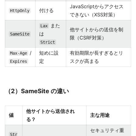
JavaScriptからアクセス
付ける
HttpOnly
できない（XSS対策）
また
Lax
他サイトからの送信を制
は
SameSite
限（CSRF対策）
Strict
/
短めに設
有効期限が長すぎるとリ
Max-Age
定
スクが高まる
Expires
（2）SameSite の違い
他サイトから送信され
値
主な用途
る？
セキュリティ重
Str