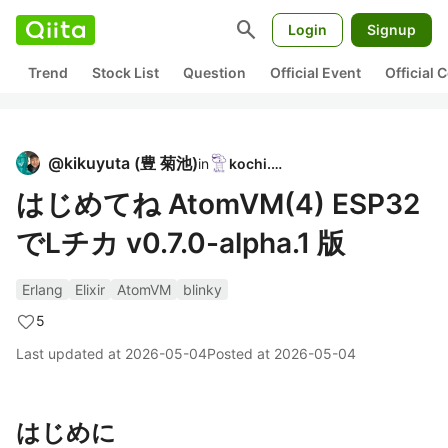
search
Login
Signup
Trend
Stock List
Question
Official Event
Official
@
kikuyuta
(
豊 菊池
)
in
kochi.ex
はじめてね AtomVM(4) ESP32
でLチカ v0.7.0-alpha.1 版
Erlang
Elixir
AtomVM
blinky
5
Last updated at
2026-05-04
Posted at
2026-05-04
はじめに