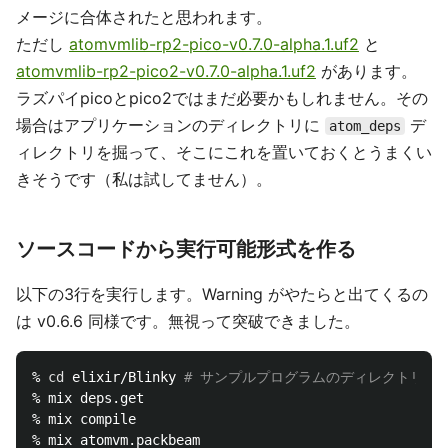
メージに合体されたと思われます。
ただし
atomvmlib-rp2-pico-v0.7.0-alpha.1.uf2
と
atomvmlib-rp2-pico2-v0.7.0-alpha.1.uf2
があります。
ラズパイpicoとpico2ではまだ必要かもしれません。その
場合はアプリケーションのディレクトリに
デ
atom_deps
ィレクトリを掘って、そこにこれを置いておくとうまくい
きそうです（私は試してません）。
ソースコードから実行可能形式を作る
以下の3行を実行します。Warning がやたらと出てくるの
は v0.6.6 同様です。無視って突破できました。
% 
cd 
elixir/Blinky 
# サンプルプログラムのディレクトリに
% mix deps.get

% mix compile
