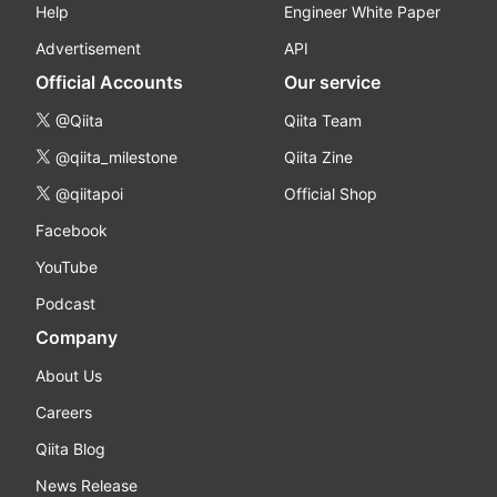
Help
Engineer White Paper
Advertisement
API
Official Accounts
Our service
@Qiita
Qiita Team
@qiita_milestone
Qiita Zine
@qiitapoi
Official Shop
Facebook
YouTube
Podcast
Company
About Us
Careers
Qiita Blog
News Release