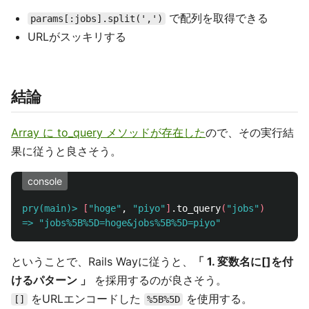
で配列を取得できる
params[:jobs].split(',')
URLがスッキリする
結論
Array に to_query メソッドが存在した
ので、その実行結
果に従うと良さそう。
console
pry(main)>
[
"hoge"
, 
"piyo"
]
.to_query
(
"jobs"
)
=>
"jobs%5B%5D=hoge&jobs%5B%5D=piyo"
ということで、Rails Wayに従うと、
「 1. 変数名に[]を付
けるパターン 」
を採用するのが良さそう。
をURLエンコードした
を使用する。
[]
%5B%5D