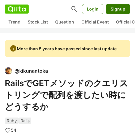
search
Login
Signup
Trend
Stock List
Question
Official Event
Official
info
More than 5 years have passed since last update.
@
kikunantoka
RailsでGETメソッドのクエリス
トリングで配列を渡したい時に
どうするか
Ruby
Rails
54