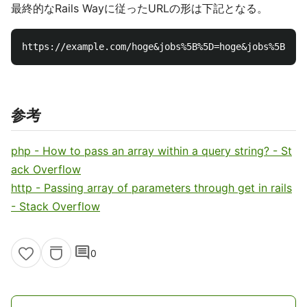
最終的なRails Wayに従ったURLの形は下記となる。
参考
php - How to pass an array within a query string? - St
ack Overflow
http - Passing array of parameters through get in rails
- Stack Overflow
comment
0