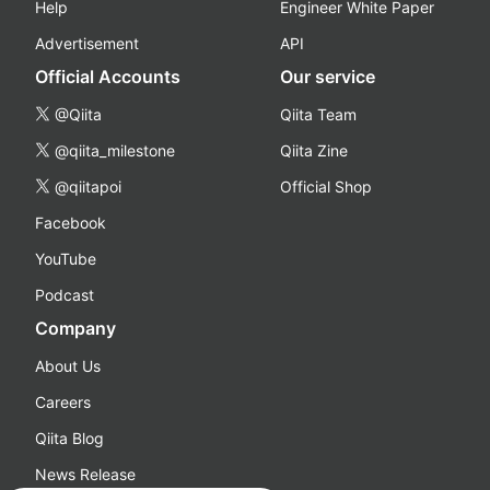
Help
Engineer White Paper
Advertisement
API
Official Accounts
Our service
@Qiita
Qiita Team
@qiita_milestone
Qiita Zine
@qiitapoi
Official Shop
Facebook
YouTube
Podcast
Company
About Us
Careers
Qiita Blog
News Release