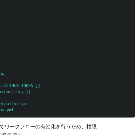
ow
s.GITHUB_TOKEN }}
repository }}
eepalive.yml
oo.yml
てワークフローの有効化を行うため、権限