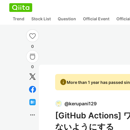
Trend
Stock List
Question
Official Event
Offici
0
0
info
More than 1 year has passed sin
@
kerupani129
[GitHub Actio
more_horiz
ないようにする