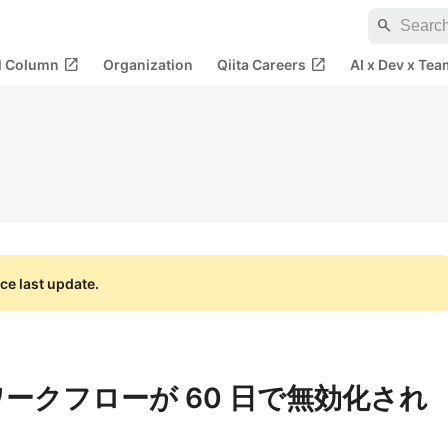
search
open_in_new
open_in_new
al Column
Organization
Qiita Careers
AI x Dev x Tea
ce last update.
ns] ワークフローが 60 日で無効化され