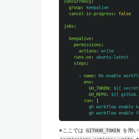
concurrency
:
group
:
keepalive
cancel-in-progress
:
false
jobs
:
keepalive
:
permissions
:
actions
:
write
runs-on
:
ubuntu-latest
steps
:
-
name
:
Re-enable workfl
env
:
GH_TOKEN
:
${{ secret
GH_REPO
:
${{ github.
run
:
|
gh workflow enable k
gh workflow enable f
※ここでは
を用い
GITHUB_TOKEN