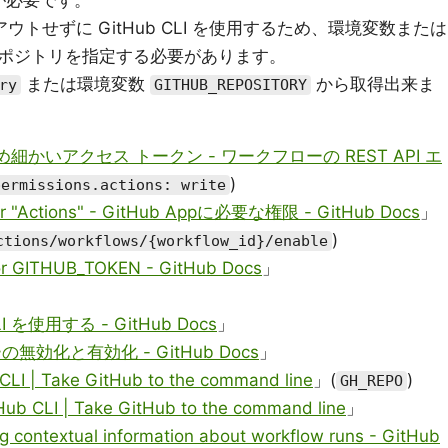
が必要です。
トせずに GitHub CLI を使用するため、環境変数または
ポジトリを指定する必要があります。
または環境変数
から取得出来ま
ry
GITHUB_REPOSITORY
w" のきめ細かいアクセス トークン - ワークフローの REST API エ
)
permissions.actions: write
 for "Actions" - GitHub Appに必要な権限 - GitHub Docs
」
)
ctions/workflows/{workflow_id}/enable
 for GITHUB_TOKEN - GitHub Docs
」
 を使用する - GitHub Docs
」
ーの無効化と有効化 - GitHub Docs
」
CLI | Take GitHub to the command line
」(
)
GH_REPO
Hub CLI | Take GitHub to the command line
」
ng contextual information about workflow runs - GitHub