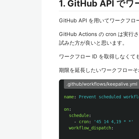
1. GitHub AP
GitHub API を用いてワーク
GitHub Actions の cro
試みた方が良いと思います。
ワークフロー ID を取得しなく
期限を延長したいワークフローそ
.github/workflows/keepalive.yml
name
:
Prevent scheduled workfl
on
:
schedule
:
-
cron
:
'
45
14
4,19
*
*'
workflow_dispatch
: