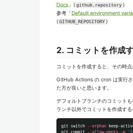
Docs
」(
)
github.repository
参考「
Default environment varia
(
)
GITHUB_REPOSITORY
2. コミットを作成
コミットを作成すると、その時点が
GitHub Actions の cro
た方が良いと思います。
デフォルトブランチのコミットも
ランチ以外でコミットを作成する
git switch 
--orphan
 keep-active
git commit 
--allow-empty
-m
'I