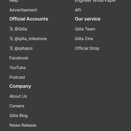
Help
Engineer White Paper
Advertisement
API
Official Accounts
Our service
@Qiita
Qiita Team
@qiita_milestone
Qiita Zine
@qiitapoi
Official Shop
Facebook
YouTube
Podcast
Company
About Us
Careers
Qiita Blog
News Release