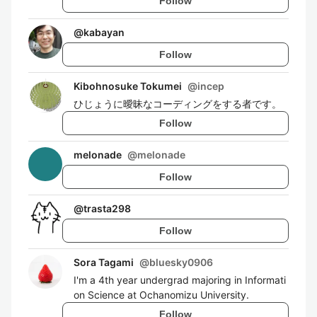
Follow
@
kabayan
Follow
Kibohnosuke Tokumei
@
incep
ひじょうに曖昧なコーディングをする者です。
Follow
melonade
@
melonade
Follow
@
trasta298
Follow
Sora Tagami
@
bluesky0906
I'm a 4th year undergrad majoring in Informati
on Science at Ochanomizu University.
Follow