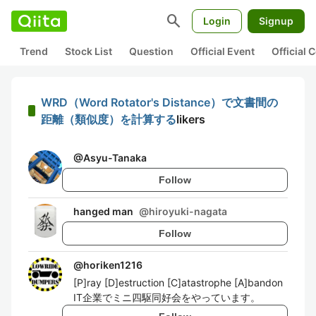
search
Login
Signup
Trend
Stock List
Question
Official Event
Official
WRD（Word Rotator's Distance）で文書間の
距離（類似度）を計算する
likers
@
Asyu-Tanaka
Follow
hanged man
@
hiroyuki-nagata
Follow
@
horiken1216
[P]ray [D]estruction [C]atastrophe [A]bandon
IT企業でミニ四駆同好会をやっています。