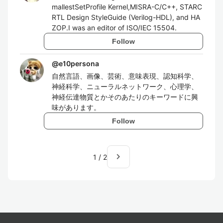
mallestSetProfile Kernel,MISRA-C/C++, STARC
RTL Design StyleGuide (Verilog-HDL), and HA
ZOP.I was an editor of ISO/IEC 15504.
Follow
@
e10persona
自然言語、画像、芸術、意味表現、認知科学、
神経科学、ニューラルネットワーク、心理学、
神経伝達物質とかそのあたりのキーワードに興
味があります。
Follow
navigate_next
1
/
2