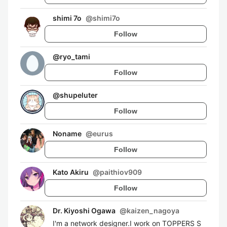
shimi 7o
@
shimi7o
Follow
@
ryo_tami
Follow
@
shupeluter
Follow
Noname
@
eurus
Follow
Kato Akiru
@
paithiov909
Follow
Dr. Kiyoshi Ogawa
@
kaizen_nagoya
I'm a network designer.I work on TOPPERS S