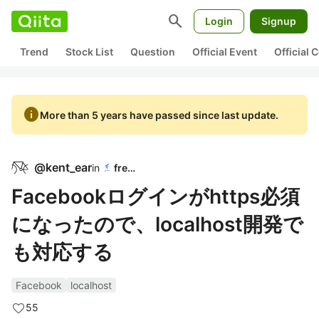
search
Login
Signup
Trend
Stock List
Question
Official Event
Official
info
More than 5 years have passed since last update.
@
kent_ear
in
freee
Facebookログインがhttps必須
になったので、localhost開発で
も対応する
Facebook
localhost
55