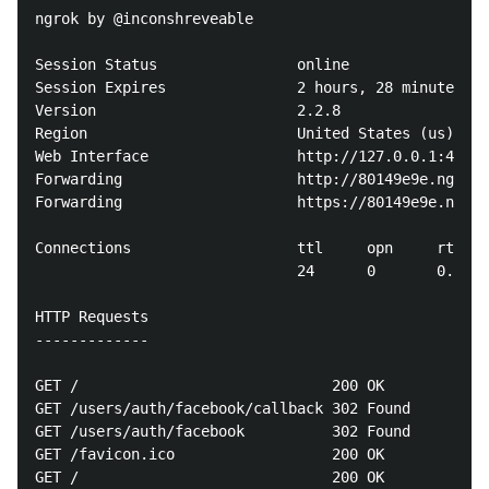
ngrok by @inconshreveable                           
Session Status                online

Session Expires               2 hours, 28 minutes

Version                       2.2.8

Region                        United States (us)

Web Interface                 http://127.0.0.1:4040

Forwarding                    http://80149e9e.ngrok.
Forwarding                    https://80149e9e.ngrok
Connections                   ttl     opn     rt1   
                              24      0       0.00  
HTTP Requests

-------------

GET /                             200 OK

GET /users/auth/facebook/callback 302 Found

GET /users/auth/facebook          302 Found

GET /favicon.ico                  200 OK

GET /                             200 OK
