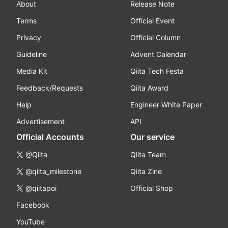
About
Release Note
Terms
Official Event
Privacy
Official Column
Guideline
Advent Calendar
Media Kit
Qiita Tech Festa
Feedback/Requests
Qiita Award
Help
Engineer White Paper
Advertisement
API
Official Accounts
Our service
@Qiita
Qiita Team
@qiita_milestone
Qiita Zine
@qiitapoi
Official Shop
Facebook
YouTube