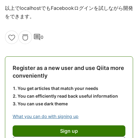
以上でlocalhostでもFacebookログインを試しながら開発
をできます。
comment
0
Register as a new user and use Qiita more
conveniently
You get articles that match your needs
You can efficiently read back useful information
You can use dark theme
What you can do with signing up
Sign up