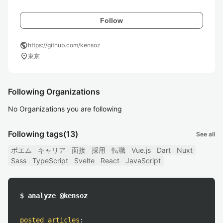
Follow
public
https://github.com/kensoz
location_on
東京
Following Organizations
No Organizations you are following
Following tags
(13)
See all
ポエム
キャリア
面接
採用
転職
Vue.js
Dart
Nuxt
Sass
TypeScript
Svelte
React
JavaScript
$ analyze @kensoz
posted articles
: