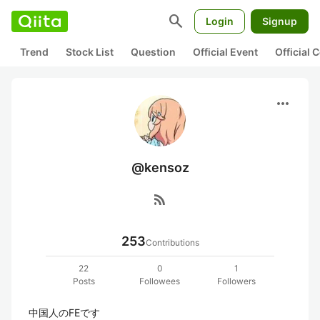
search
Login
Signup
Trend
Stock List
Question
Official Event
Official
more_horiz
@kensoz
rss_feed
253
Contributions
22
0
1
Posts
Followees
Followers