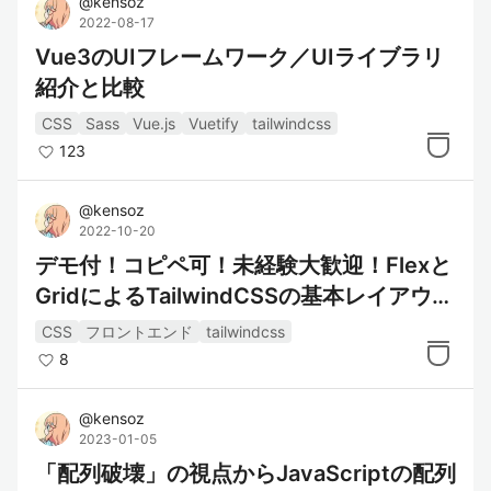
@
kensoz
2022-08-17
Vue3のUIフレームワーク／UIライブラリ
紹介と比較
CSS
Sass
Vue.js
Vuetify
tailwindcss
123
@
kensoz
2022-10-20
デモ付！コピペ可！未経験大歓迎！Flexと
GridによるTailwindCSSの基本レイアウト
サンプル
CSS
フロントエンド
tailwindcss
8
@
kensoz
2023-01-05
「配列破壊」の視点からJavaScriptの配列