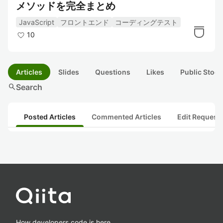
メソッドを完全まとめ
JavaScript
フロントエンド
コーディングテスト
10
Articles
Slides
Questions
Likes
Public Stock
search
Search
Posted Articles
Commented Articles
Edit Request
How developers code is here.