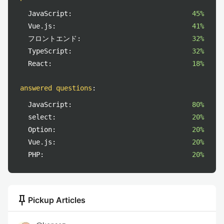
JavaScript:
45%
Vue.js:
41%
フロントエンド:
32%
TypeScript:
32%
React:
18%
answered questions
:
JavaScript:
80%
select:
20%
Option:
20%
Vue.js:
20%
PHP:
20%
push_pin
Pickup Articles