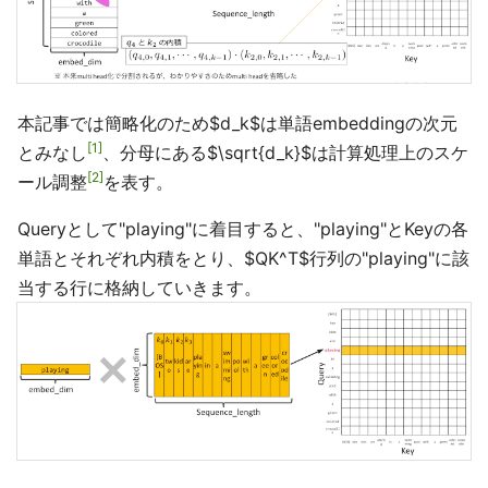
本記事では簡略化のため$d_k$は単語embeddingの次元
1
とみなし
、分母にある$\sqrt{d_k}$は計算処理上のスケ
2
ール調整
を表す。
Queryとして"playing"に着目すると、"playing"とKeyの各
単語とそれぞれ内積をとり、$QK^T$行列の"playing"に該
当する行に格納していきます。