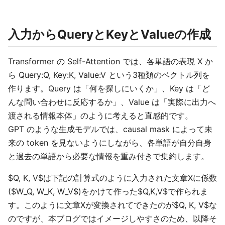
入力からQueryとKeyとValueの作成
Transformer の Self-Attention では、各単語の表現 X か
ら Query:Q, Key:K, Value:V という3種類のベクトル列を
作ります。Query は「何を探しにいくか」、Key は「ど
んな問い合わせに反応するか」、Value は「実際に出力へ
渡される情報本体」のように考えると直感的です。
GPT のような生成モデルでは、causal mask によって未
来の token を見ないようにしながら、各単語が自分自身
と過去の単語から必要な情報を重み付きで集約します。
$Q, K, V$は下記の計算式のように入力された文章Xに係数
($W_Q, W_K, W_V$)をかけて作った$Q,K,V$で作られま
す。このように文章Xが変換されてできたのが$Q, K, V$な
のですが、本ブログではイメージしやすさのため、以降そ