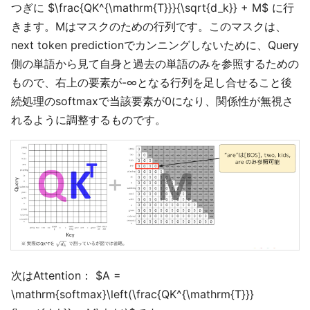
つぎに $\frac{QK^{\mathrm{T}}}{\sqrt{d_k}} + M$ に行
きます。Mはマスクのための行列です。このマスクは、
next token predictionでカンニングしないために、Query
側の単語から見て自身と過去の単語のみを参照するための
もので、右上の要素が-∞となる行列を足し合せること後
続処理のsoftmaxで当該要素が0になり、関係性が無視さ
れるように調整するものです。
次はAttention： $A =
\mathrm{softmax}\left(\frac{QK^{\mathrm{T}}}