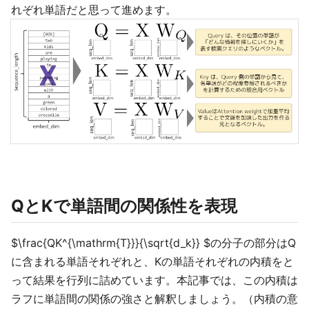
れぞれ単語だと思って進めます。
QとKで単語間の関係性を表現
$\frac{QK^{\mathrm{T}}}{\sqrt{d_k}} $の分子の部分はQ
に含まれる単語それぞれと、Kの単語それぞれの内積をと
って結果を行列に詰めています。本記事では、この内積は
ラフに単語間の関係の強さと解釈しましょう。（内積の意