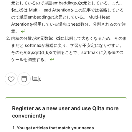
元としているので単語embeddingの次元としている。また、
$d_k$は Multi-Head Attentionをこの記事では省略している
ので単語embeddingの次元としている。 Multi-Head
Attentionを採用している場合はhead数分、分割されるので注
意。
↩
内積の分散が次元数$d_k$に比例して大きくなるため、そのま
まだと softmaxが極端に尖り、学習が不安定になりやすい。
そのため$\sqrt{d_k}$で割ることで、softmax に入る値のス
ケールを調整する。
↩
comment
0
Register as a new user and use Qiita more
conveniently
You get articles that match your needs