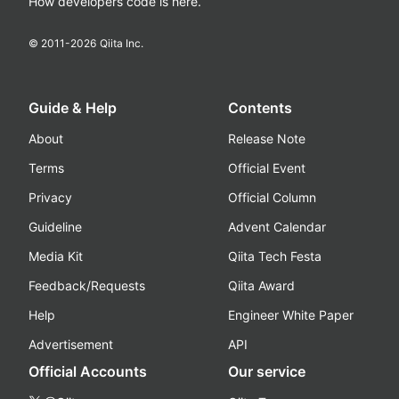
How developers code is here.
© 2011-
2026
Qiita Inc.
Guide & Help
Contents
About
Release Note
Terms
Official Event
Privacy
Official Column
Guideline
Advent Calendar
Media Kit
Qiita Tech Festa
Feedback/Requests
Qiita Award
Help
Engineer White Paper
Advertisement
API
Official Accounts
Our service