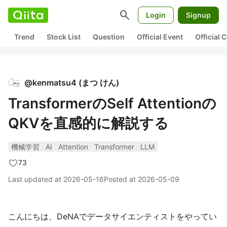
search
Login
Signup
Trend
Stock List
Question
Official Event
Official
@
kenmatsu4
(
まつ けん
)
TransformerのSelf Attentionの
QKVを直感的に解説する
機械学習
AI
Attention
Transformer
LLM
73
Last updated at
2026-05-16
Posted at
2026-05-09
こんにちは、DeNAでデータサイエンティストをやってい