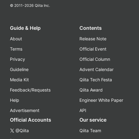
© 2011-
2026
Qiita Inc.
Guide & Help
Contents
About
Release Note
Terms
Official Event
Privacy
Official Column
Guideline
Advent Calendar
Media Kit
Qiita Tech Festa
Feedback/Requests
Qiita Award
Help
Engineer White Paper
Advertisement
API
Official Accounts
Our service
@Qiita
Qiita Team