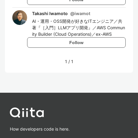
Takashi Iwamoto
@
iwamot
AI・運用・OSS開発が好きなITエンジニア／共
著『［入門］LLMアプリ開発』／AWS Commun
ity Builder (Cloud Operations)／ex-AWS
Follow
1
/
1
How developers code is here.