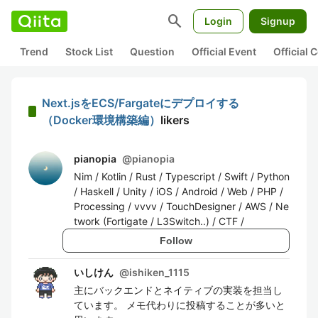
search
Login
Signup
Trend
Stock List
Question
Official Event
Official
Next.jsをECS/Fargateにデプロイする
（Docker環境構築編）
likers
pianopia
@
pianopia
Nim / Kotlin / Rust / Typescript / Swift / Python
/ Haskell / Unity / iOS / Android / Web / PHP /
Processing / vvvv / TouchDesigner / AWS / Ne
twork (Fortigate / L3Switch..) / CTF /
Follow
いしけん
@
ishiken_1115
主にバックエンドとネイティブの実装を担当し
ています。 メモ代わりに投稿することが多いと