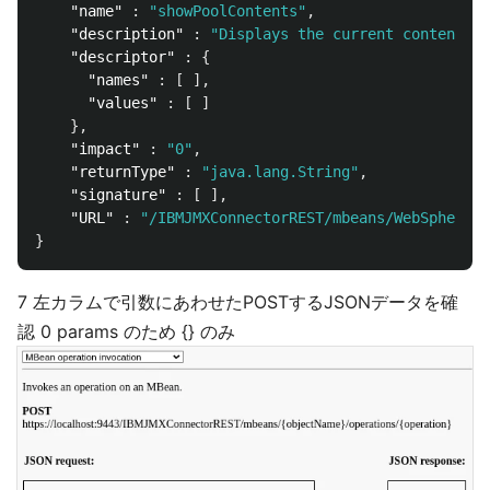
"name"
:
"showPoolContents"
,
"description"
:
"Displays the current contents o
"descriptor"
:
{
"names"
:
[
],
"values"
:
[
]
},
"impact"
:
"0"
,
"returnType"
:
"java.lang.String"
,
"signature"
:
[
],
"URL"
:
"/IBMJMXConnectorREST/mbeans/WebSphere%3
}
7 左カラムで引数にあわせたPOSTするJSONデータを確
認 0 params のため {} のみ