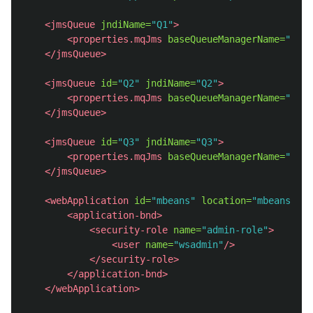
<jmsQueue
jndiName=
"Q1"
>
<properties.mqJms
baseQueueManagerName=
"QM1"
</jmsQueue>
<jmsQueue
id=
"Q2"
jndiName=
"Q2"
>
<properties.mqJms
baseQueueManagerName=
"QM1"
</jmsQueue>
<jmsQueue
id=
"Q3"
jndiName=
"Q3"
>
<properties.mqJms
baseQueueManagerName=
"QM1"
</jmsQueue>
<webApplication
id=
"mbeans"
location=
"mbeans.war
<application-bnd>
<security-role
name=
"admin-role"
>
<user
name=
"wsadmin"
/>
</security-role>
</application-bnd>
</webApplication>