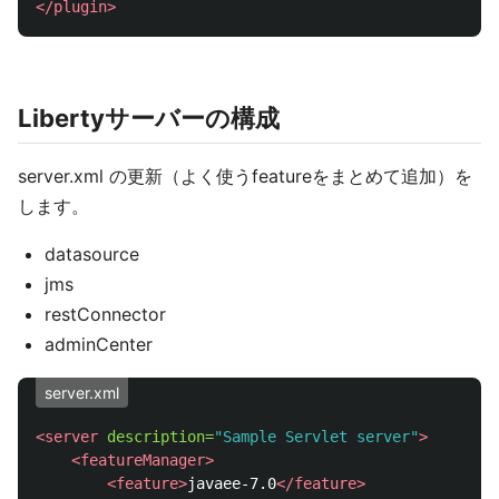
</plugin>
Libertyサーバーの構成
server.xml の更新（よく使うfeatureをまとめて追加）を
します。
datasource
jms
restConnector
adminCenter
server.xml
<server
description=
"Sample Servlet server"
>
<featureManager>
<feature>
javaee-7.0
</feature>