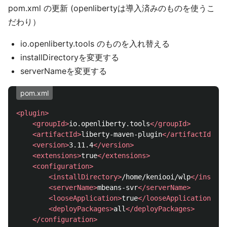
pom.xml の更新 (openlibertyは導入済みのものを使うこ
だわり）
io.openliberty.tools のものを入れ替える
installDirectoryを変更する
serverNameを変更する
pom.xml
<plugin>
<groupId>
io.openliberty.tools
</groupId>
<artifactId>
liberty-maven-plugin
</artifactId>
<version>
3.11.4
</version>
<extensions>
true
</extensions>
<configuration>
<installDirectory>
/home/keniooi/wlp
</install
<serverName>
mbeans-svr
</serverName>
<looseApplication>
true
</looseApplication>
<deployPackages>
all
</deployPackages>
</configuration>