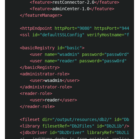
<feature>
restConnector-2.0
</feature>
<feature>
adminCenter-1.0
</feature>
</featureManager>
<httpEndpoint
httpPort=
"9080"
httpsPort=
"9443"
i
<ssl
id=
"defaultSSLConfig"
verifyHostname=
"false
<basicRegistry
id=
"basic"
>
<user
name=
"wsadmin"
password=
"passw0rd"
/>
<user
name=
"reader"
password=
"passw0rd"
/>
</basicRegistry>
<administrator-role>
<user>
wsadmin
</user>
</administrator-role>
<reader-role>
<user>
reader
</user>
</reader-role>
<fileset
dir=
"/output/resources/db2/"
id=
"Db2Fil
<library
filesetRef=
"Db2Files"
id=
"Db2Lib"
/>
<jdbcDriver
id=
"Db2Driver"
libraryRef=
"Db2Lib"
/>