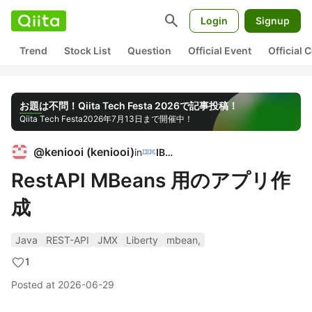
search
Login
Signup
Trend
Stock List
Question
Official Event
Official
お題は不問！Qiita Tech Festa 2026で記事投稿！
Qiita Tech Festa
2026年7月13日まで開催中！
@
keniooi
(
keniooi
)
in
IBM
RestAPI MBeans 用のアプリ作
成
Java
REST-API
JMX
Liberty
mbean,
1
Posted at
2026-06-29