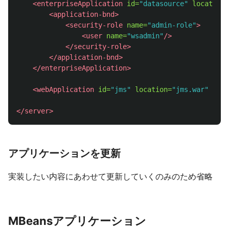
<enterpriseApplication
id=
"datasource"
location=
<application-bnd>
<security-role
name=
"admin-role"
>
<user
name=
"wsadmin"
/>
</security-role>
</application-bnd>
</enterpriseApplication>
<webApplication
id=
"jms"
location=
"jms.war"
name
</server>
アプリケーションを更新
実装したい内容にあわせて更新していくのみのため省略
MBeansアプリケーション