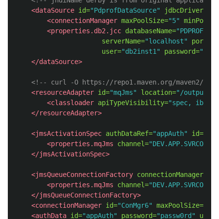
<!-- jndiName derby is from original application
<dataSource
id=
"PdprofDataSource"
jdbcDriverRef=
<connectionManager
maxPoolSize=
"5"
minPoolSi
<properties.db2.jcc
databaseName=
"PDPROF"
serverName=
"localhost"
portNum
user=
"db2inst1"
password=
"pass
</dataSource>
<!-- curl -O https://repo1.maven.org/maven2/com/
<resourceAdapter
id=
"mqJms"
location=
"/output/re
<classloader
apiTypeVisibility=
"spec, ibm-ap
</resourceAdapter>
<jmsActivationSpec
authDataRef=
"appAuth"
id=
"jms
<properties.mqJms
channel=
"DEV.APP.SVRCONN"
</jmsActivationSpec>
<jmsQueueConnectionFactory
connectionManagerRef=
<properties.mqJms
channel=
"DEV.APP.SVRCONN"
</jmsQueueConnectionFactory>
<connectionManager
id=
"ConMgr6"
maxPoolSize=
"5"
/
<authData
id=
"appAuth"
password=
"passw0rd"
user=