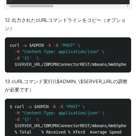
12 出力されたcURLコマンドラインをコピー（オプショ
ン）
curl 
-u
$ADMIN
-k
-X
"POST"
\
-H
"Content-Type: application/json"
\
-d
'{}'
\
$SERVER_URL
13 cURLコマンド実行(\$ADMIN, \$SERVER_URLの調整
が必要です）
$ 
curl 
-u
$ADMIN
-k
-X
"POST"
\
-H
"Content-Type: application/json"
\
-d
'{}'
\
$SERVER_URL
/IBMJMXConnectorREST/mbeans/WebSphere%3
  % Total    % Received % Xferd  Average Speed   Tim