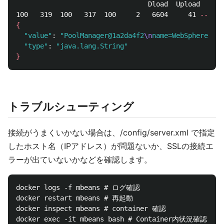
                                 Dload  Upload   Tot
100   319  100   317  100     2   6604     41 
--
:--:
{
"value"
: 
"PoolManager@1a2da4f2
\n
name=WebSphere:typ
"type"
: 
"java.lang.String"
}
トラブルシューティング
接続がうまくいかない場合は、/config/server.xml で指定
したホスト名（IPアドレス）が問題ないか、SSLの接続エ
ラーが出ていないかなどを確認します。
docker logs -f mbeans # ログ確認

docker restart mbeans # 再起動

docker inspect mbeans # container 確認
