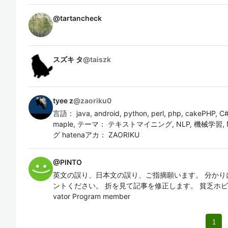
@
tartancheck
スズキ タ
@
taiszk
tyee z
@
zaoriku0
言語： java, android, python, perl, php, cakePHP, C
maple, テーマ： テキストマイニング, NLP, 機械学習,
グ hatenaアカ： ZAORIKU
@
PINTO
英文の誤り、日本文の誤り、ご指摘願います。 分かり
ントください。 折を見て記事を修正します。 貧乏ホビープログラマ
vator Program member
1