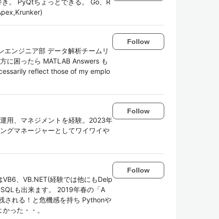
き。 PyQtちょっとできる。 Go、R
,Krunker)
Follow
ケーションエンジニア部 データ解析チームリ
ったら MATLAB Answers も
ssarily reflect those of my emplo
Follow
、運用、マネジメントを経験。2023年
リングマネージャーとしてワイワイや
Follow
、VB.NET(経験では他にもDelp
、MySQLも出来ます。 2019年春の「A
れる！と危機感を持ち Pythonや
よかった・・。