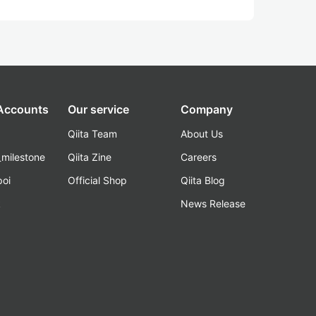
 Accounts
Our service
Company
Qiita Team
About Us
_milestone
Qiita Zine
Careers
poi
Official Shop
Qiita Blog
k
News Release