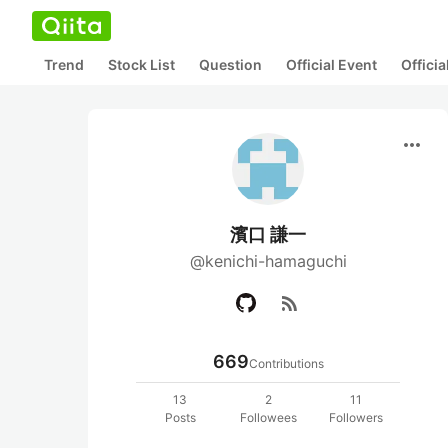
Trend
Stock List
Question
Official Event
Offici
more_horiz
濱口 謙一
@kenichi-hamaguchi
rss_feed
669
Contributions
13
2
11
Posts
Followees
Followers