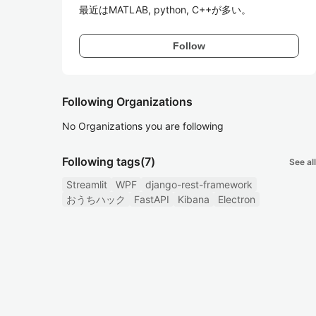
最近はMATLAB, python, C++が多い。
Follow
Following Organizations
No Organizations you are following
Following tags
(7)
See all
Streamlit
WPF
django-rest-framework
おうちハック
FastAPI
Kibana
Electron