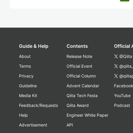
Guide & Help
Contents
Official
About
Release Note
@Qiita
Terms
Official Event
@qiita
Privacy
Official Column
@qiita
Guideline
Advent Calendar
Faceboo
Media Kit
Qiita Tech Festa
YouTube
Feedback/Requests
Qiita Award
Podcast
Help
Engineer White Paper
Advertisement
API