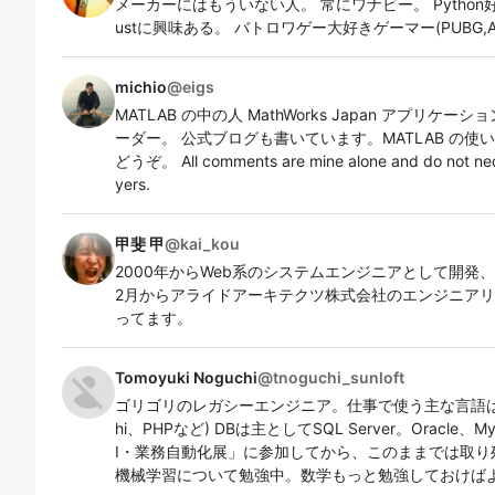
メーカーにはもういない人。 常にワナビー。 Python好
ustに興味ある。 バトロワゲー大好きゲーマー(PUBG,Apex
michio
@
eigs
MATLAB の中の人 MathWorks Japan アプリ
ーダー。 公式ブログも書いています。MATLAB の使い方に困
どうぞ。 All comments are mine alone and do not nece
yers.
甲斐 甲
@
kai_kou
2000年からWeb系のシステムエンジニアとして開発
2月からアライドアーキテクツ株式会社のエンジニア
ってます。
Tomoyuki Noguchi
@
tnoguchi_sunloft
ゴリゴリのレガシーエンジニア。仕事で使う主な言語はVB6
hi、PHPなど) DBは主としてSQL Server。Oracle
I・業務自動化展」に参加してから、このままでは取り残さ
機械学習について勉強中。数学もっと勉強しておけば