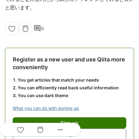
と思います。
comment
0
Register as a new user and use Qiita more
conveniently
You get articles that match your needs
You can efficiently read back useful information
You can use dark theme
What you can do with signing up
Sign up
more_horiz
Login