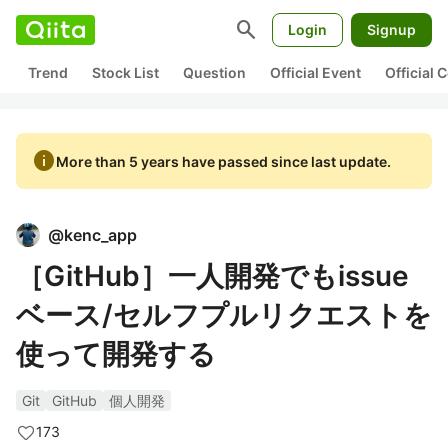
search
Login
Signup
Trend
Stock List
Question
Official Event
Official
info
More than 5 years have passed since last update.
@
kenc_app
［GitHub］一人開発でもissue
ベース/セルフプルリクエストを
使って開発する
Git
GitHub
個人開発
173