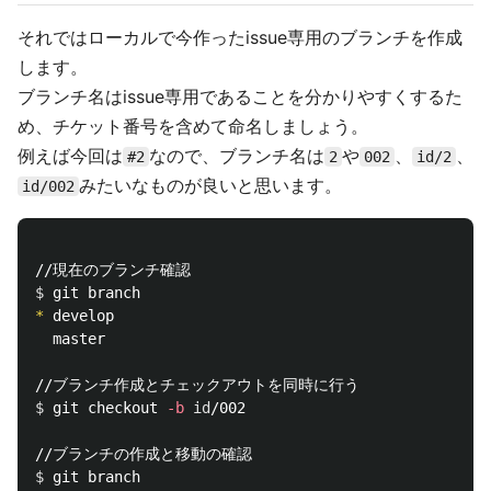
それではローカルで今作ったissue専用のブランチを作成
します。
ブランチ名はissue専用であることを分かりやすくするた
め、チケット番号を含めて命名しましょう。
例えば今回は
なので、ブランチ名は
や
、
、
#2
2
002
id/2
みたいなものが良いと思います。
id/002
$ 
*
 develop

  master

$ 
git checkout 
-b
id
/002

$ 
git branch
