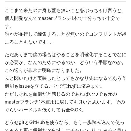
ここまで来たのに身も蓋も無いことをぶっちゃけ言うと、
個人開発なんてmasterブランチ1本で十分っちゃ十分で
す。
誰かが並行して編集することが無いのでコンフリクトが起
こることもないですし。
ただあくまで僕の場合はやることを明確化することでなに
が必要か、なんのためにやるのか、どういう手順なのか。
この辺りが非常に明確になりました。
ふと閃いたけど実装したとしてもかなり先になるであろう
機能もissueを立てることで忘れずに済みます。
ただしそれを面倒だと感じるのであればいつでも元の
masterブランチ1本運用に戻しても良いと思います、その
ぐらいハードルを低くしても全然OK。
どうせgitとGitHubを使うなら、もう一歩踏み込んで使っ
てみると更に便利だから試しにチャレンジしてみると良い