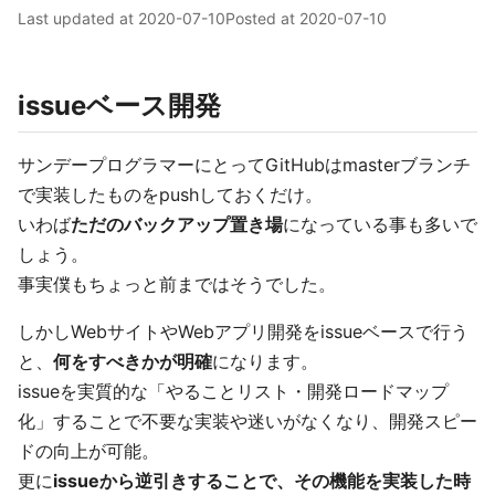
Last updated at
2020-07-10
Posted at
2020-07-10
issueベース開発
サンデープログラマーにとってGitHubはmasterブランチ
で実装したものをpushしておくだけ。
いわば
ただのバックアップ置き場
になっている事も多いで
しょう。
事実僕もちょっと前まではそうでした。
しかしWebサイトやWebアプリ開発をissueベースで行う
と、
何をすべきかが明確
になります。
issueを実質的な「やることリスト・開発ロードマップ
化」することで不要な実装や迷いがなくなり、開発スピー
ドの向上が可能。
更に
issueから逆引きすることで、その機能を実装した時