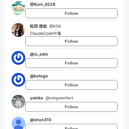
@
Kuni_9229
Follow
松田 啓佑
@
K5K
ClaudeCode中毒
Follow
@
is_sato
Follow
@
kotogo
Follow
yukiko
@
neigeenfant
Follow
@
shun310
Follow