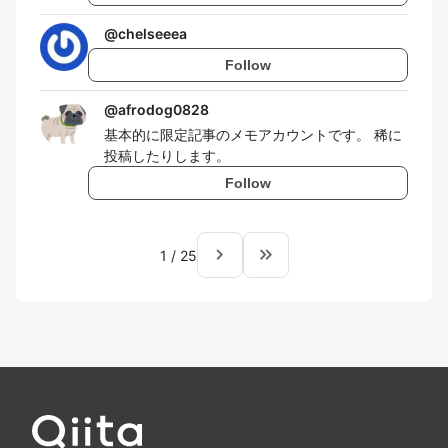
@
chelseeea
Follow
@
afrodog0828
基本的に限定記事のメモアカウントです。 稀に
投稿したりします。
Follow
navigate_next
keyboard_double_arrow_right
1
/
25