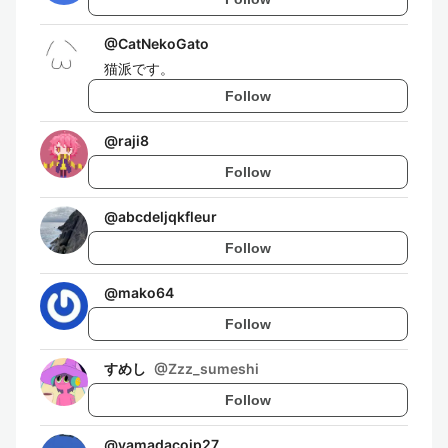
@
CatNekoGato
猫派です。
Follow
@
raji8
Follow
@
abcdeljqkfleur
Follow
@
mako64
Follow
すめし
@
Zzz_sumeshi
Follow
@
yamadacojp27