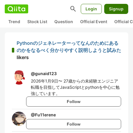
search
Login
Signup
Trend
Stock List
Question
Official Event
Official
Pythonのジェネレーターってなんのためにある
のかをなるべく分かりやすく説明しようと試みた
likers
@
gunaid123
2026年1月9日〜 27歳からの未経験エンジニア
転職を目指してJavaScriptとpythonを中心に勉
強しています。
Follow
@
Fu11erene
Follow