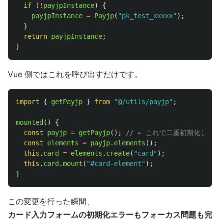
if 
(
!
payjpInstance
)
{
payjpInstance
=
Payjp
(
"
pk_test_xxxxx
"
);
}
return
payjpInstance
;
}
Vue 側ではこれを呼び出すだけです。
import
{
getPayjp
}
from
"
@/utils/payjp
"
;
mounted
()
{
const
payjp
=
getPayjp
();
// ← これで二重初期化しな
const
elements
=
payjp
.
elements
();
this
.
card
=
elements
.
create
(
"
card
"
);
this
.
card
.
mount
(
"
#card-element
"
);
}
この変更を行った瞬間、
カード入力フォームの初期化エラーもフォーカス問題も完