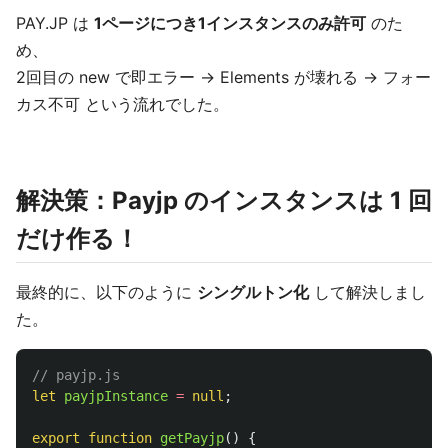
PAY.JP は
1ページにつき1インスタンスのみ許可
のた
め、
2回目の new で即エラー → Elements が壊れる → フォー
カス不可 という流れでした。
解決策：Payjp のインスタンスは 1 回
だけ作る！
最終的に、以下のように
シングルトン化
して解決しまし
た。
// payjp.js
let
payjpInstance
=
null
;
export
function
getPayjp
()
{