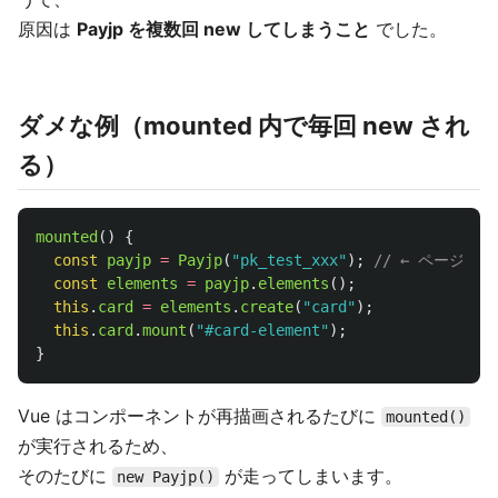
原因は
Payjp を複数回 new してしまうこと
でした。
ダメな例（mounted 内で毎回 new され
る）
mounted
()
{
const
payjp
=
Payjp
(
"
pk_test_xxx
"
);
// ← ページ遷移
const
elements
=
payjp
.
elements
();
this
.
card
=
elements
.
create
(
"
card
"
);
this
.
card
.
mount
(
"
#card-element
"
);
}
Vue はコンポーネントが再描画されるたびに
mounted()
が実行されるため、
そのたびに
が走ってしまいます。
new Payjp()