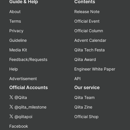
Guide & Help
Contents
About
Release Note
Terms
Official Event
Privacy
Official Column
Guideline
Advent Calendar
Media Kit
Qiita Tech Festa
Feedback/Requests
Qiita Award
Help
Engineer White Paper
Advertisement
API
Official Accounts
Our service
@Qiita
Qiita Team
@qiita_milestone
Qiita Zine
@qiitapoi
Official Shop
Facebook