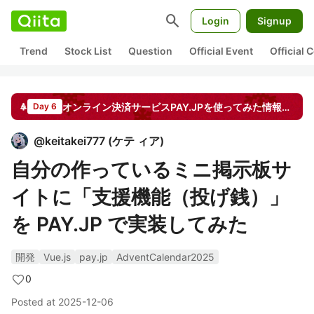
search
Login
Signup
Trend
Stock List
Question
Official Event
Official
オンライン決済サービスPAY.JPを使ってみた情報をシェアしよう！ by PAY
Day 6
@
keitakei777
(
ケテ ィア
)
自分の作っているミニ掲示板サ
イトに「支援機能（投げ銭）」
を PAY.JP で実装してみた
開発
Vue.js
pay.jp
AdventCalendar2025
0
Posted at
2025-12-06