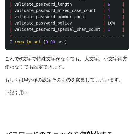
|
validate_password_length
|
6
|
|
validate_password_mixed_case_count
|
1
|
|
validate_password_number_count
|
1
|
|
validate_password_policy
|
LOW
|
|
validate_password_special_char_count
|
1
|
+
--------------------------------------+-------+
7
rows
in
set
(
0
.
00
sec
)
これで6文字で特殊文字がなくても、大文字、小文字両方
使わなくても設定できます。
もしくはMysqlの設定そのものを変更してしまいます。
下記引用：