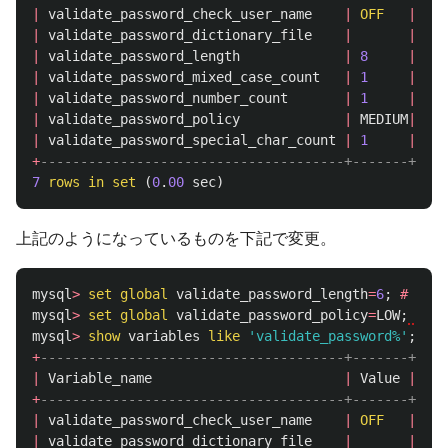
|
validate_password_check_user_name
|
OFF
|
|
validate_password_dictionary_file
|
|
|
validate_password_length
|
8
|
|
validate_password_mixed_case_count
|
1
|
|
validate_password_number_count
|
1
|
|
validate_password_policy
|
MEDIUM
|
|
validate_password_special_char_count
|
1
|
+
--------------------------------------+-------+
7
rows
in
set
(
0
.
00
sec
)
上記のようになっているものを下記で変更。
mysql
>
set
global
validate_password_length
=
6
;
#
文字
mysql
>
set
global
validate_password_policy
=
LOW
;
#
mysql
>
show
variables
like
'validate_password%'
;
+
--------------------------------------+-------+
|
Variable_name
|
Value
|
+
--------------------------------------+-------+
|
validate_password_check_user_name
|
OFF
|
|
validate_password_dictionary_file
|
|