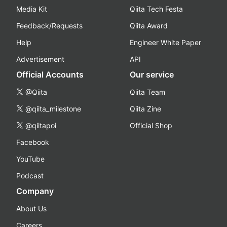
Media Kit
Qiita Tech Festa
Feedback/Requests
Qiita Award
Help
Engineer White Paper
Advertisement
API
Official Accounts
Our service
@Qiita
Qiita Team
@qiita_milestone
Qiita Zine
@qiitapoi
Official Shop
Facebook
YouTube
Podcast
Company
About Us
Careers