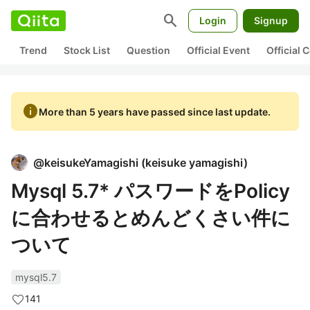
search
Login
Signup
Trend
Stock List
Question
Official Event
Official
info
More than 5 years have passed since last update.
@
keisukeYamagishi
(
keisuke yamagishi
)
Mysql 5.7* パスワードをPolicy
に合わせるとめんどくさい件に
ついて
mysql5.7
141