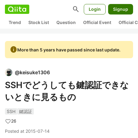
search
Login
Signup
Trend
Stock List
Question
Official Event
Official
info
More than 5 years have passed since last update.
@
keisuke1306
SSHでどうしても鍵認証できな
いときに見るもの
SSH
鍵認証
26
Posted at
2015-07-14