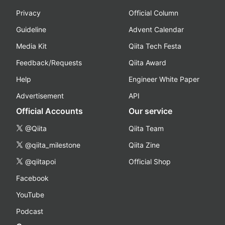
Privacy
Official Column
Guideline
Advent Calendar
Media Kit
Qiita Tech Festa
Feedback/Requests
Qiita Award
Help
Engineer White Paper
Advertisement
API
Official Accounts
Our service
@Qiita
Qiita Team
@qiita_milestone
Qiita Zine
@qiitapoi
Official Shop
Facebook
YouTube
Podcast