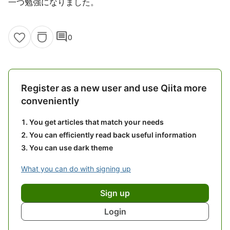
一つ勉強になりました。
comment
0
Register as a new user and use Qiita more
conveniently
You get articles that match your needs
You can efficiently read back useful information
You can use dark theme
What you can do with signing up
Sign up
Login