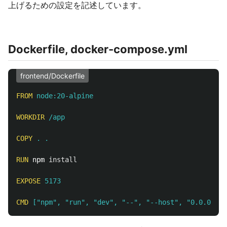
上げるための設定を記述しています。
Dockerfile, docker-compose.yml
frontend/Dockerfile
FROM
 node:20-alpine
WORKDIR
 /app
COPY
 . .
RUN 
npm 
install
EXPOSE
 5173
CMD
 ["npm", "run", "dev", "--", "--host", "0.0.0.0"]