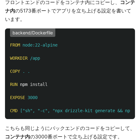
フロントエンドのコードをコンテナ内にコピーし、
コンテ
ナ内
の5173番ポートでアプリを立ち上げる設定を書いて
います。
backend/Dockerfile
FROM
 node:22-alpine
WORKDIR
 /app
COPY
 . .
RUN 
npm 
install
EXPOSE
 3000
CMD
 ["sh", "-c", "npx drizzle-kit generate && npx dr
こちらも同じようにバックエンドのコードをコピーして、
コンテナ内
の3000番ポートで立ち上げる設定です。