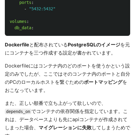
ports
:
-
"
5432:5432"
volumes
:
db_data
:
Dockerfile
と配布されている
PostgreSQLのイメージ
を元
にコンテナを三つ作成する設定が書かれています。
Dockerfileにはコンテナ内のどのポートを使うかという設
定のみでしたが、ここではそのコンテナ内のポートと自分
のPCのローカルホストを繋ぐための
ポートマッピング
を
おこなっています。
また、正しい順番で立ち上がって欲しいので、
でコンテナの依存関係を指定しています。こ
depends_on
れは、データベースよりも先にapiコンテナが作成されて
しまった場合、
マイグレーションに失敗
してしまうためで