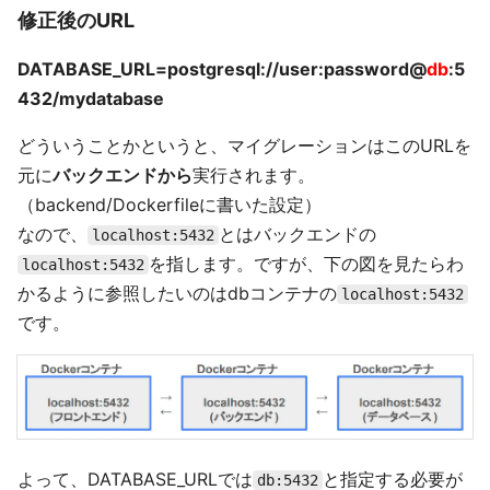
修正後のURL
DATABASE_URL=postgresql://user:password@
db
:5
432/mydatabase
どういうことかというと、マイグレーションはこのURLを
元に
バックエンドから
実行されます。
（backend/Dockerfileに書いた設定）
なので、
とはバックエンドの
localhost:5432
を指します。ですが、下の図を見たらわ
localhost:5432
かるように参照したいのはdbコンテナの
localhost:5432
です。
よって、DATABASE_URLでは
と指定する必要が
db:5432