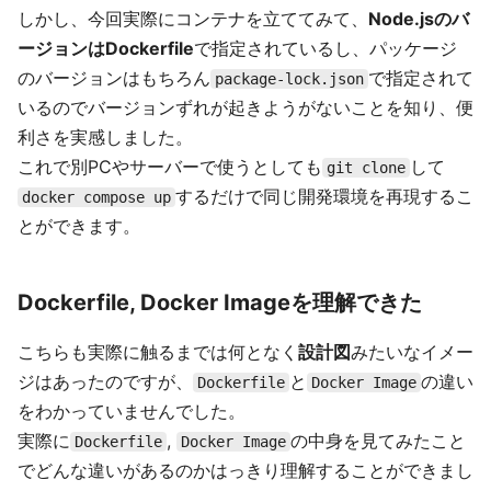
しかし、今回実際にコンテナを立ててみて、
Node.jsのバ
ージョンはDockerfile
で指定されているし、パッケージ
のバージョンはもちろん
で指定されて
package-lock.json
いるのでバージョンずれが起きようがないことを知り、便
利さを実感しました。
これで別PCやサーバーで使うとしても
して
git clone
するだけで同じ開発環境を再現するこ
docker compose up
とができます。
Dockerfile, Docker Imageを理解できた
こちらも実際に触るまでは何となく
設計図
みたいなイメー
ジはあったのですが、
と
の違い
Dockerfile
Docker Image
をわかっていませんでした。
実際に
,
の中身を見てみたこと
Dockerfile
Docker Image
でどんな違いがあるのかはっきり理解することができまし