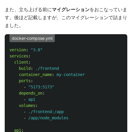
また、立ち上げる前に
マイグレーション
をおこなっていま
す。後ほど記載しますが、このマイグレーションで詰まり
ました。
docker-compose.yml
version
:
"
3.8"
services
:
client
:
build
:
./frontend
container_name
:
my-container
ports
:
-
"
5173:5173"
depends_on
:
-
api
volumes
:
-
./frontend:/app
-
/app/node_modules
api
: