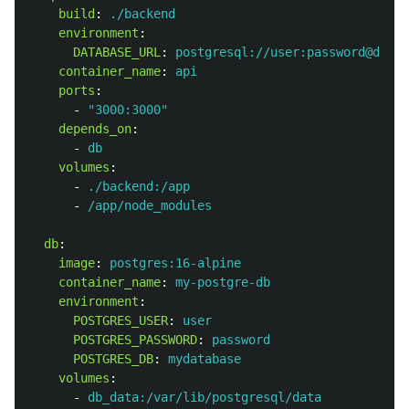
build
:
./backend
environment
:
DATABASE_URL
:
postgresql://user:password@db:54
container_name
:
api
ports
:
-
"
3000:3000"
depends_on
:
-
db
volumes
:
-
./backend:/app
-
/app/node_modules
db
:
image
:
postgres:16-alpine
container_name
:
my-postgre-db
environment
:
POSTGRES_USER
:
user
POSTGRES_PASSWORD
:
password
POSTGRES_DB
:
mydatabase
volumes
:
-
db_data:/var/lib/postgresql/data