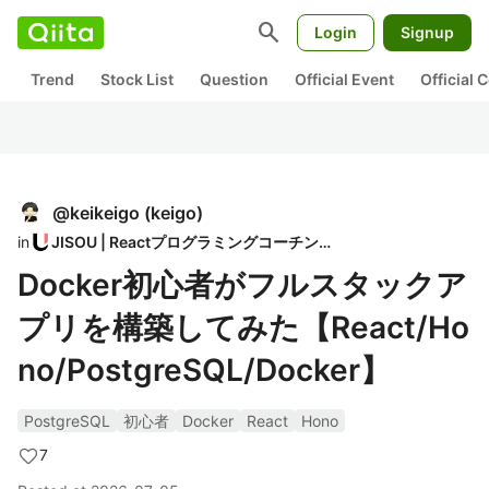
search
Login
Signup
Trend
Stock List
Question
Official Event
Official
@
keikeigo
(
keigo
)
in
JISOU | Reactプログラミングコーチング
Docker初心者がフルスタックア
プリを構築してみた【React/Ho
no/PostgreSQL/Docker】
PostgreSQL
初心者
Docker
React
Hono
7