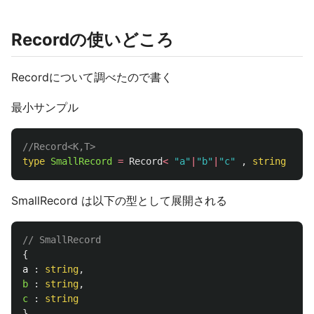
Recordの使いどころ
Recordについて調べたので書く
最小サンプル
//Record<K,T>
type
SmallRecord
=
Record
<
"
a
"
|
"
b
"
|
"
c
"
,
string
>
SmallRecord は以下の型として展開される
// SmallRecord
{
a
:
string
,
b
:
string
,
c
:
string
}