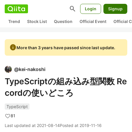
search
Login
Signup
Trend
Stock List
Question
Official Event
Official
info
More than 3 years have passed since last update.
@
kei-nakoshi
TypeScriptの組み込み型関数 Re
cordの使いどころ
TypeScript
81
Last updated at
2021-08-14
Posted at
2019-11-16