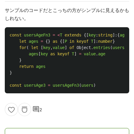
サンプルのコードだとこっちの方がシンプルに見えるかも
しれない。
const
usersAgeFn3
=
<
T
extends
{[
key
:
string
]:{
age
:
nu
let
ages
=
{}
as 
{[
P
in
keyof
T
]:
number
}
for
(
let
[
key
,
value
]
of
Object
.
entries
(
users
)
){
ages
[
key
as 
keyof
T
]
=
value
.
age
}
return
ages
}
const
usersAge3
=
usersAgeFn3
(
users
)
comment
2