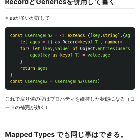
RecordとGenericsを併用して書く
※ asが多いが許して
const
usersAgeFn2
=
<
T
extends
{[
key
:
string
]:{
age
:
nu
let
ages
=
{}
as 
Record
<
keyof
T
,
number
>
for
(
let
[
key
,
value
]
of
Object
.
entries
(
users
)
){
ages
[
key
as 
keyof
T
]
=
value
.
age
}
return
ages
}
const
usersAge2
=
usersAgeFn2
(
users
)
これで戻り値の型はプロパティを維持した状態になる（コ
ードの補完が効く）
Mapped Types でも同じ事はできる。