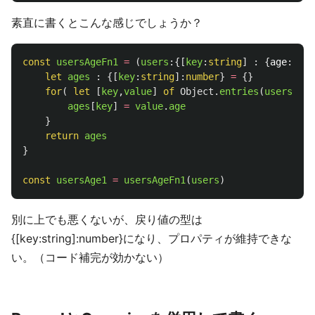
素直に書くとこんな感じでしょうか？
const
usersAgeFn1
=
(
users
:{[
key
:
string
]
:
{
age
:
numb
let
ages
:
{[
key
:
string
]:
number
}
=
{}
for
(
let
[
key
,
value
]
of
Object
.
entries
(
users
)
){
ages
[
key
]
=
value
.
age
}
return
ages
}
const
usersAge1
=
usersAgeFn1
(
users
)
別に上でも悪くないが、戻り値の型は
{[key:string]:number}になり、プロパティが維持できな
い。（コード補完が効かない）