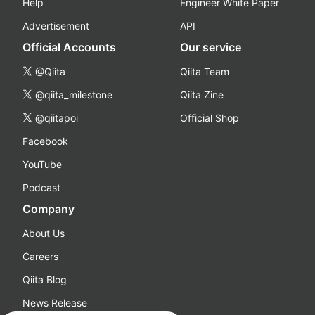
Help
Engineer White Paper
Advertisement
API
Official Accounts
Our service
@Qiita
Qiita Team
@qiita_milestone
Qiita Zine
@qiitapoi
Official Shop
Facebook
YouTube
Podcast
Company
About Us
Careers
Qiita Blog
News Release