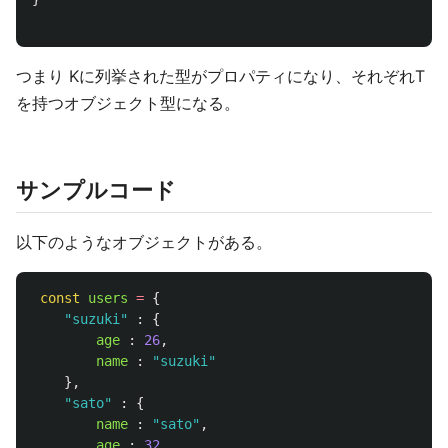
つまり Kに列挙された型がプロパティになり、それぞれT
を持つオブジェクト型になる。
サンプルコード
以下のようなオブジェクトがある。
const
users
=
{
"
suzuki
"
:
{
age
:
26
,
name
:
"
suzuki
"
},
"
sato
"
:
{
name
:
"
sato
"
,
age
:
32