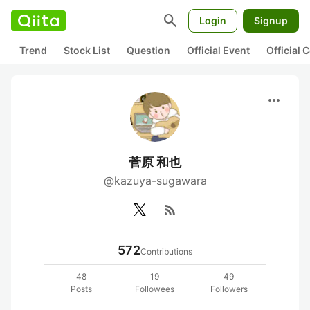
search
Login
Signup
Trend
Stock List
Question
Official Event
Official
more_horiz
菅原 和也
@kazuya-sugawara
rss_feed
572
Contributions
48
19
49
Posts
Followees
Followers