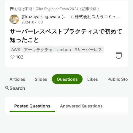
flag
お題は不問！Qiita Engineer Festa 2024で記事投稿！
@
kazuya-sugawara
(
菅原 和也
in
)
株式会社スカラコミュニケーションズ アライアンス開発部
2024-07-03
サーバーレスベストプラクティスで初めて
知ったこと
AWS
アーキテクチャ
lambda
#サーバーレス
102
Articles
Slides
Questions
Likes
Public Stock
search
Search
Posted Questions
Answered Questions