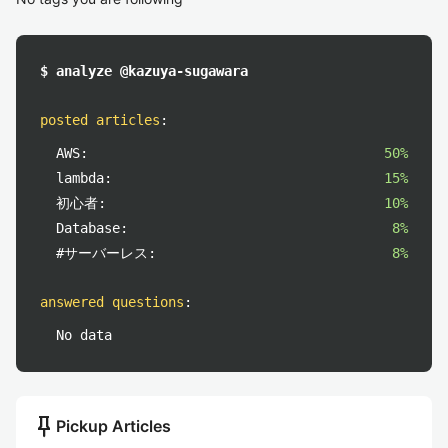
$ analyze @kazuya-sugawara
posted articles
:
AWS:
50%
lambda:
15%
初心者:
10%
Database:
8%
#サーバーレス:
8%
answered questions
:
No data
push_pin
Pickup Articles