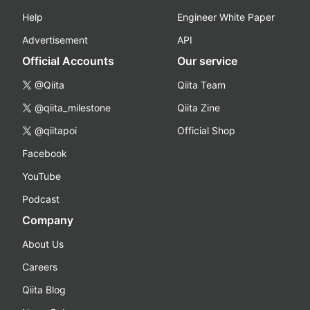
Help
Engineer White Paper
Advertisement
API
Official Accounts
Our service
@Qiita
Qiita Team
@qiita_milestone
Qiita Zine
@qiitapoi
Official Shop
Facebook
YouTube
Podcast
Company
About Us
Careers
Qiita Blog