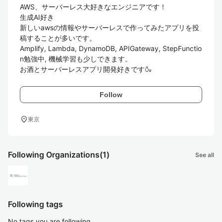
AWS、サーバーレス大好きなエンジニアです！

生成AI好き

新しいawsの情報やサーバーレスで作ってみたアプリを投
稿することが多いです。

Amplify, Lambda, DynamoDB, APIGateway, StepFunctio
n勉強中, 機械学習も少しできます。

お酒とサーバーレスアプリ開発好きです🍶
Follow
location_on
東京
Following Organizations
(1)
See all
Following tags
No tags you are following