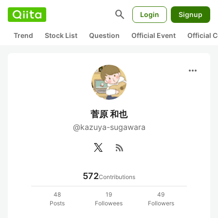
search
Login
Signup
Trend
Stock List
Question
Official Event
Official
more_horiz
菅原 和也
@kazuya-sugawara
rss_feed
572
Contributions
48
19
49
Posts
Followees
Followers