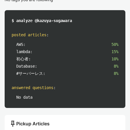
$ analyze @kazuya-sugawara
posted articles
:
AWS:
50%
lambda:
15%
初心者:
10%
Database:
8%
#サーバーレス:
8%
answered questions
:
No data
push_pin
Pickup Articles