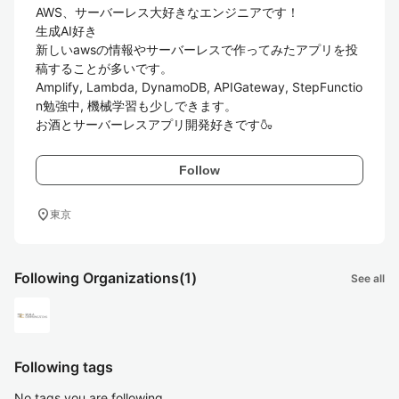
AWS、サーバーレス大好きなエンジニアです！

生成AI好き

新しいawsの情報やサーバーレスで作ってみたアプリを投
稿することが多いです。

Amplify, Lambda, DynamoDB, APIGateway, StepFunctio
n勉強中, 機械学習も少しできます。

お酒とサーバーレスアプリ開発好きです🍶
Follow
location_on
東京
Following Organizations
(1)
See all
Following tags
No tags you are following