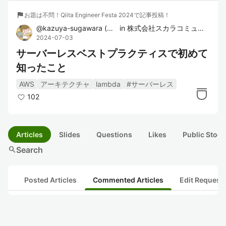
flag
お題は不問！Qiita Engineer Festa 2024で記事投稿！
@
kazuya-sugawara
(
菅原 和也
in
)
株式会社スカラコミュニケーションズ アライアンス開発部
2024-07-03
サーバーレスベストプラクティスで初めて
知ったこと
AWS
アーキテクチャ
lambda
#サーバーレス
102
Articles
Slides
Questions
Likes
Public Stock
search
Search
Posted Articles
Commented Articles
Edit Request