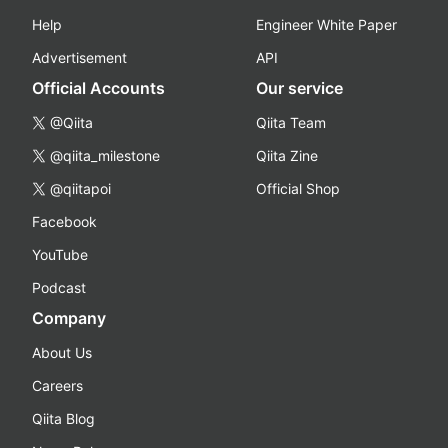
Help
Engineer White Paper
Advertisement
API
Official Accounts
Our service
@Qiita
Qiita Team
@qiita_milestone
Qiita Zine
@qiitapoi
Official Shop
Facebook
YouTube
Podcast
Company
About Us
Careers
Qiita Blog