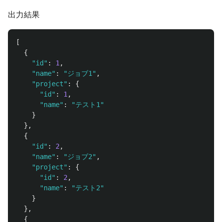
出力結果
[
{
"id"
:
1
,
"name"
:
"ジョブ1"
,
"project"
:
{
"id"
:
1
,
"name"
:
"テスト1"
}
},
{
"id"
:
2
,
"name"
:
"ジョブ2"
,
"project"
:
{
"id"
:
2
,
"name"
:
"テスト2"
}
},
{