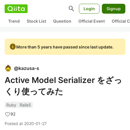
search
Login
Signup
Trend
Stock List
Question
Official Event
Official
info
More than 5 years have passed since last update.
@
kazusa-s
Active Model Serializer をざっ
くり使ってみた
Ruby
Rails5
92
Posted at
2020-01-27