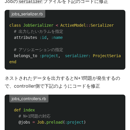
Jobの
ファイルを下記のコードに修正
serializer
jobs_serializer.rb
class
JobSerializer
<
ActiveModel
::
Serializer
# 出力したいカラムを指定
attributes
:id
,
:name
# アソシエーションの指定
belongs_to
:project
,
serializer: 
ProjectSerialize
end
ネストされたデータを出力するとN+1問題が発生するの
で、controller側で下記のようにコードを修正
jobs_controllers.rb
def
index
# N+1問題の対応
@jobs
=
Job
.
preload
(
:project
)