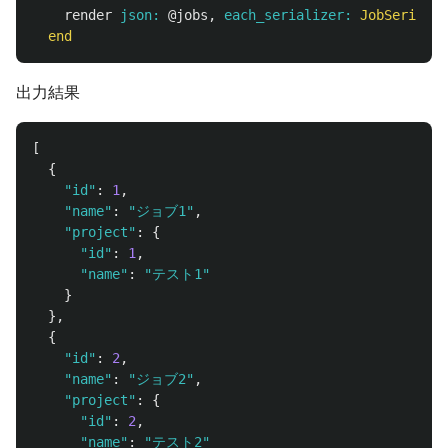
render
json: 
@jobs
,
each_serializer: 
JobSerializ
end
出力結果
[
{
"id"
:
1
,
"name"
:
"ジョブ1"
,
"project"
:
{
"id"
:
1
,
"name"
:
"テスト1"
}
},
{
"id"
:
2
,
"name"
:
"ジョブ2"
,
"project"
:
{
"id"
:
2
,
"name"
:
"テスト2"