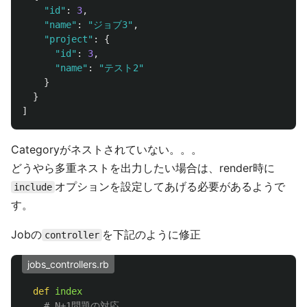
"id"
:
3
,
"name"
:
"ジョブ3"
,
"project"
:
{
"id"
:
3
,
"name"
:
"テスト2"
}
}
]
Categoryがネストされていない。。。
どうやら多重ネストを出力したい場合は、render時に
オプションを設定してあげる必要があるようで
include
す。
Jobの
を下記のように修正
controller
jobs_controllers.rb
def
index
# N+1問題の対応