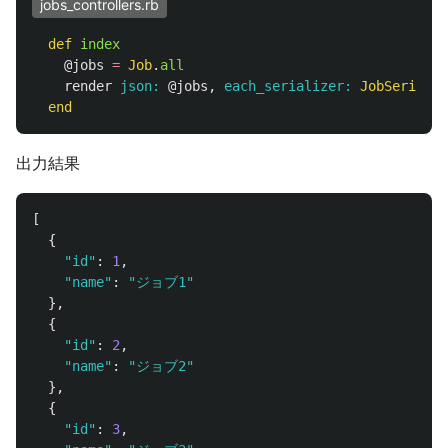
jobs_controllers.rb
def
index
@jobs
=
Job
.
all
render
json: 
@jobs
,
each_serializer: 
JobSerializ
end
出力結果
[
{
"id"
:
1
,
"name"
:
"ジョブ1"
},
{
"id"
:
2
,
"name"
:
"ジョブ2"
},
{
"id"
:
3
,