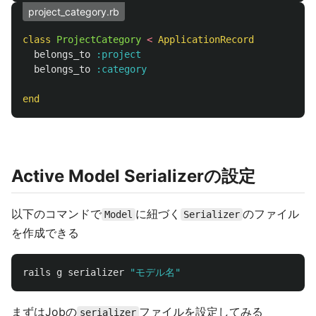
project_category.rb
class
ProjectCategory
<
ApplicationRecord
belongs_to
:project
belongs_to
:category
end
Active Model Serializerの設定
以下のコマンドで
に紐づく
のファイル
Model
Serializer
を作成できる
rails
g
serializer
"モデル名"
まずはJobの
ファイルを設定してみる
serializer