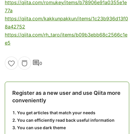
https://qiita.com/romukey/items/b78906e91a0355e1e
77a
https://qiita.com/kakkunpakkun/items/1c23b936d13f0
8a42752
https://qiita.com/rh_taro/items/b09b3ebb68c2566c1e
e5
comment
0
Register as a new user and use Qiita more
conveniently
You get articles that match your needs
You can efficiently read back useful information
You can use dark theme