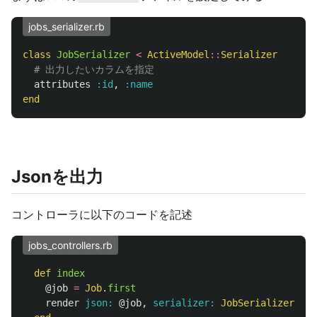
jobs_serializer.rb
class
JobSerializer
<
ActiveModel
::
Serializer
# 出力したいカラムを指定
attributes
:id
,
:name
end
Jsonを出力
コントローラに以下のコードを記述
jobs_controllers.rb
def
index
@job
=
Job
.
first
render
json: 
@job
,
serializer: 
JobSerializer