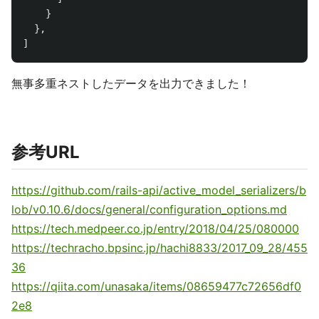
}
},
]
無事多重ネストしたデータを出力できました！
参考URL
https://github.com/rails-api/active_model_serializers/b
lob/v0.10.6/docs/general/configuration_options.md
https://tech.medpeer.co.jp/entry/2018/04/25/080000
https://techracho.bpsinc.jp/hachi8833/2017_09_28/455
36
https://qiita.com/unasaka/items/08659477c72656df0
2e8