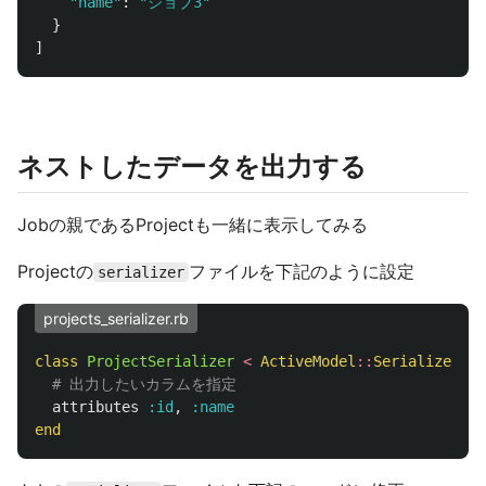
"name"
:
"ジョブ3"
}
]
ネストしたデータを出力する
Jobの親であるProjectも一緒に表示してみる
Projectの
ファイルを下記のように設定
serializer
projects_serializer.rb
class
ProjectSerializer
<
ActiveModel
::
Serializer
# 出力したいカラムを指定
attributes
:id
,
:name
end