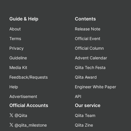
Guide & Help
Contents
About
Release Note
Terms
Official Event
Privacy
Official Column
Guideline
Advent Calendar
Media Kit
Qiita Tech Festa
Feedback/Requests
Qiita Award
Help
Engineer White Paper
Advertisement
API
Official Accounts
Our service
@Qiita
Qiita Team
@qiita_milestone
Qiita Zine