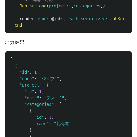
Job
.
preload
(
project: 
[
:categories
])
render
json: 
@jobs
,
each_serializer: 
JobSerializ
end
出力結果
[
{
"id"
:
1
,
"name"
:
"ジョブ1"
,
"project"
:
{
"id"
:
1
,
"name"
:
"テスト1"
,
"categories"
:
[
{
"id"
:
1
,
"name"
:
"北海道"
},
{