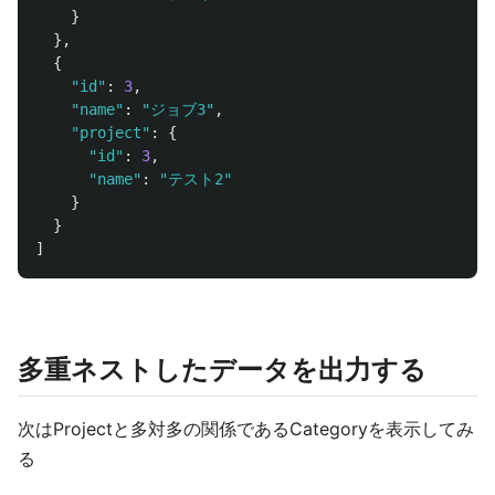
}
},
{
"id"
:
3
,
"name"
:
"ジョブ3"
,
"project"
:
{
"id"
:
3
,
"name"
:
"テスト2"
}
}
]
多重ネストしたデータを出力する
次はProjectと多対多の関係であるCategoryを表示してみ
る