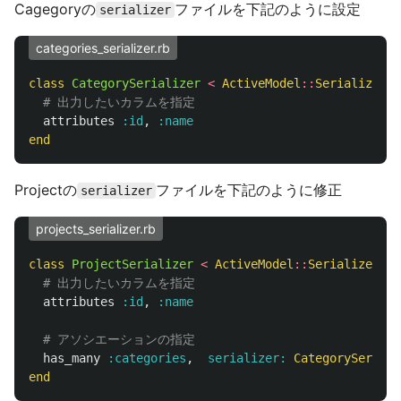
Cagegoryの
ファイルを下記のように設定
serializer
categories_serializer.rb
class
CategorySerializer
<
ActiveModel
::
Serializer
# 出力したいカラムを指定
attributes
:id
,
:name
end
Projectの
ファイルを下記のように修正
serializer
projects_serializer.rb
class
ProjectSerializer
<
ActiveModel
::
Serializer
# 出力したいカラムを指定
attributes
:id
,
:name
# アソシエーションの指定
has_many
:categories
,
serializer: 
CategorySeriali
end