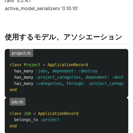
rails '5.2.4.1'
active_model_serializers '0.10.10'
使用するモデル、アソシエーション
project.rb
class
Project
<
ApplicationRecord
has_many
:jobs
,
dependent: :destroy
has_many
:project_categories
,
dependent: :destroy
has_many
:categories
,
through: :project_categories
end
job.rb
class
Job
<
ApplicationRecord
belongs_to
:project
end