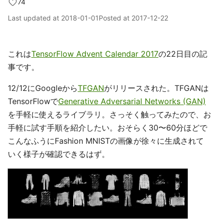
74
Last updated at
2018-01-01
Posted at
2017-12-22
これは
TensorFlow Advent Calendar 2017
の22日目の記
事です。
12/12にGoogleから
TFGAN
がリリースされた。TFGANは
TensorFlowで
Generative Adversarial Networks (GAN)
を手軽に使えるライブラリ。さっそく触ってみたので、お
手軽に試す手順を紹介したい。おそらく30〜60分ほどで
こんなふうにFashion MNISTの画像が徐々に生成されて
いく様子が確認できるはず。