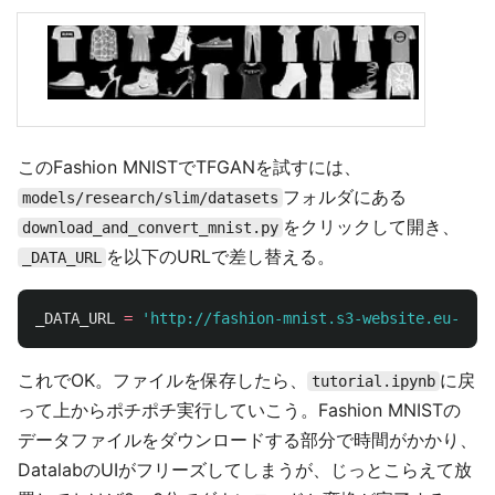
このFashion MNISTでTFGANを試すには、
フォルダにある
models/research/slim/datasets
をクリックして開き、
download_and_convert_mnist.py
を以下のURLで差し替える。
_DATA_URL
_DATA_URL
=
'
http://fashion-mnist.s3-website.eu-cent
これでOK。ファイルを保存したら、
に戻
tutorial.ipynb
って上からポチポチ実行していこう。Fashion MNISTの
データファイルをダウンロードする部分で時間がかかり、
DatalabのUIがフリーズしてしまうが、じっとこらえて放