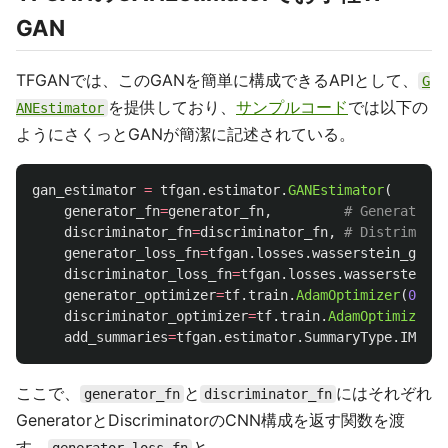
GAN
TFGANでは、このGANを簡単に構成できるAPIとして、
G
を提供しており、
サンプルコード
では以下の
ANEstimator
ようにさくっとGANが簡潔に記述されている。
gan_estimator
=
tfgan
.
estimator
.
GANEstimator
(
generator_fn
=
generator_fn
,
discriminator_fn
=
discriminator_fn
,
generator_loss_fn
=
tfgan
.
losses
.
wasserstein_gener
discriminator_loss_fn
=
tfgan
.
losses
.
wasserstein_d
generator_optimizer
=
tf
.
train
.
AdamOptimizer
(
0.001
discriminator_optimizer
=
tf
.
train
.
AdamOptimizer
(
0
add_summaries
=
tfgan
.
estimator
.
SummaryType
.
IMAGES
ここで、
と
にはそれぞれ
generator_fn
discriminator_fn
GeneratorとDiscriminatorのCNN構成を返す関数を渡
す。
と