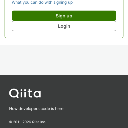
What you can do with signing up
Sign up
Login
How developers code is here.
© 2011-
2026
Qiita Inc.