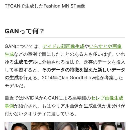
TFGANで生成したFashion MNIST画像
GANって何？
GANについては、
アイドル顔画像生成
や
いらすとや画像
生成
などの事例で目にしたことのある人も多いはず。いわ
ゆる
生成モデル
に分類される技法で、既存のデータを投入
して学習すると、
そのデータの特徴を捉えた新しいデータ
の生成
を行える。2014年にIan Goodfellow他が考案した
モデルだ。
最近ではNVIDIAからGANによる高精細の
セレブ画像生成
事例
が紹介され、もはやリアル画像か生成画像か見分けが
付かないクオリティに達している。