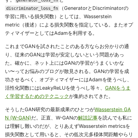
generator_loss_fn
（GeneratorとDiscriminatorの
discriminator_loss_fn
学習に用いる損失関数）としては、Wasserstein
metric（後述）による損失関数を指定している。またオプ
ティマイザーとしてはAdamを利用する。
これまでGANを試されたことのある方ならお分かりの通
り、従来のGANは学習が安定しないという問題があっ
た。確かに、ネット上にはGANの学習がうまくいかな
い〜ってお悩みのブログが散見される。GANの学習を成
功させるべく、オプティマイザーにはAdamを使うべし、
活性化関数にはLeakyReLUを使うべし等々、
GANをうま
く学習するためのテクニック
が集約されてきた。
そうしたGAN研究の最新成果のひとつが
Wasserstein GA
N (W-GAN)
だ。正直、W-GANの
解説記事
を読んでも私に
は理解し難いのだが、とりあえずWasserstein metricsを
損失関数として用いると、その低次元多様体間距離やらリ