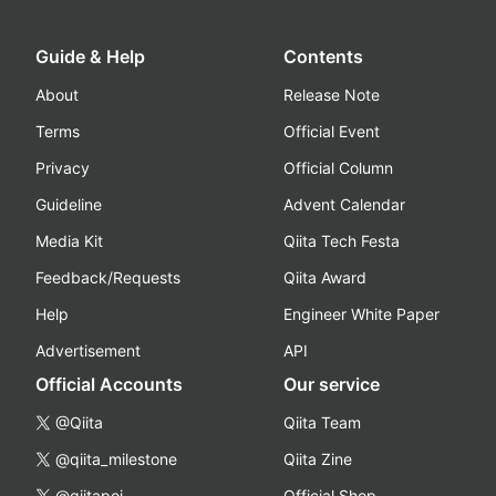
Guide & Help
Contents
About
Release Note
Terms
Official Event
Privacy
Official Column
Guideline
Advent Calendar
Media Kit
Qiita Tech Festa
Feedback/Requests
Qiita Award
Help
Engineer White Paper
Advertisement
API
Official Accounts
Our service
@Qiita
Qiita Team
@qiita_milestone
Qiita Zine
@qiitapoi
Official Shop