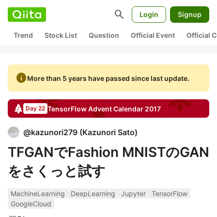
search
Login
Signup
Trend
Stock List
Question
Official Event
Official
info
More than 5 years have passed since last update.
TensorFlow
Advent Calendar
2017
Day 22
@
kazunori279
(
Kazunori Sato
)
TFGANでFashion MNISTのGAN
をさくっと試す
MachineLearning
DeepLearning
Jupyter
TensorFlow
GoogleCloud