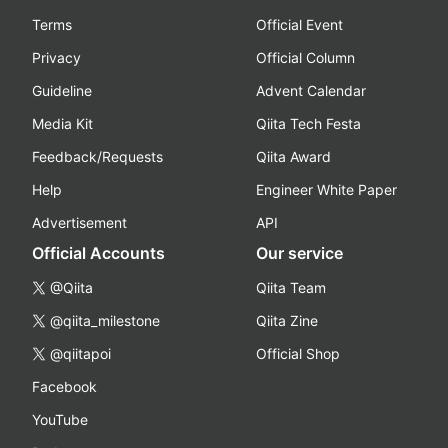
Terms
Official Event
Privacy
Official Column
Guideline
Advent Calendar
Media Kit
Qiita Tech Festa
Feedback/Requests
Qiita Award
Help
Engineer White Paper
Advertisement
API
Official Accounts
Our service
@Qiita
Qiita Team
@qiita_milestone
Qiita Zine
@qiitapoi
Official Shop
Facebook
YouTube