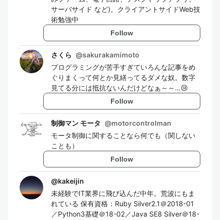
サーバサイド など)。クライアントサイドWeb技
術勉強中
Follow
さくら
@
sakurakamimoto
プログラミングが苦手すぎていろんな記事をめ
ぐりまくって何とか見繕ってるダメな奴。数字
見てる分には抵抗ないんだけどなぁ～～…😢
Follow
制御マン モータ
@
motorcontrolman
モータ制御に関することなら何でも（関しない
ことも）
Follow
@
kakeijin
未経験でIT業界に飛び込んだ中年。荒波にもま
れている 保有資格：Ruby Silver2.1＠2018-01
／Python3基礎＠18-02／Java SE8 Silver＠18-