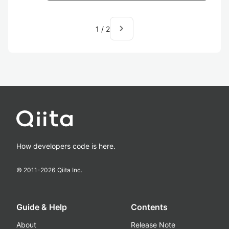
navigate_next
1
/
2
How developers code is here.
© 2011-
2026
Qiita Inc.
Guide & Help
Contents
About
Release Note