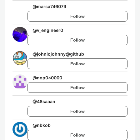
@
marsa746079
Follow
@
v_engineer0
Follow
@
johniojohnny@github
Follow
@
nop0x0000
Follow
@
48saaan
Follow
@
nbkob
Follow