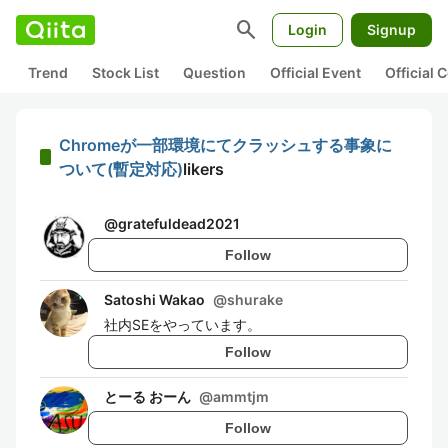
search
Login
Signup
Trend
Stock List
Question
Official Event
Official
Chromeが一部環境にてクラッシュする事象に
ついて(暫定対応)
likers
@
gratefuldead2021
Follow
Satoshi Wakao
@
shurake
社内SEをやっています。
Follow
とーる おーん
@
ammtjm
Follow