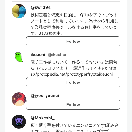
@
sw1394
技術定着と備忘を目的に、Qiitaをアウトプット
ノートとして利用しています。Pythonを利用し
て業務効率改善ツールを作るお仕事をしていま
す。Java勉強中。
Follow
ikeuchi
@
ikechan
電子工作界において「作るまでもない」は禁句
な（ハルロックより） 最近作ってるもの: http
s://protopedia.net/prototyper/ryotaikeuchi
Follow
@
jyouryuusui
Follow
@
Mokeshi_
広く薄く手を付けているエンジニアです(組み込
みファーム、電子回路、デスクトップアプリ、