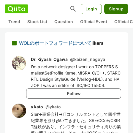
search
Login
Signup
Trend
Stock List
Question
Official Event
Official
WOLのポートフォワードについて
likers
Dr. Kiyoshi Ogawa
@
kaizen_nagoya
I'm a network designer.I work on TOPPERS S
mallestSetProfile Kernel,MISRA-C/C++, STARC
RTL Design StyleGuide (Verilog-HDL), and HA
ZOP.I was an editor of ISO/IEC 15504.
Follow
y kato
@
ykato
SIer→事業会社→ITコンサルタントとして四半世
紀業界を渡り歩いてきました。SRE/CCoE/CSIR
T経験があり、インフラ・セキュリティ周りの業
務に明るいですが、その一方でOSSコミッター