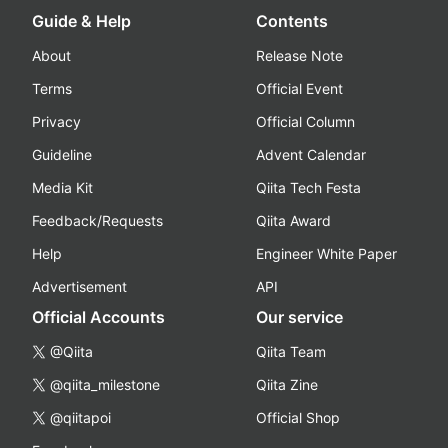
Guide & Help
Contents
About
Release Note
Terms
Official Event
Privacy
Official Column
Guideline
Advent Calendar
Media Kit
Qiita Tech Festa
Feedback/Requests
Qiita Award
Help
Engineer White Paper
Advertisement
API
Official Accounts
Our service
@Qiita
Qiita Team
@qiita_milestone
Qiita Zine
@qiitapoi
Official Shop