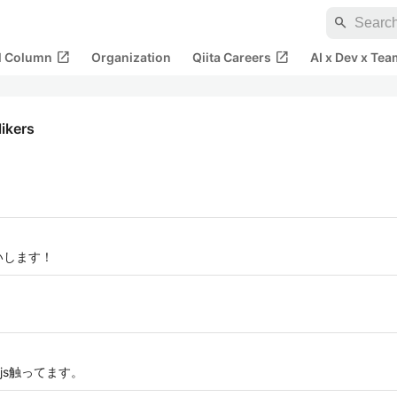
search
open_in_new
open_in_new
al Column
Organization
Qiita Careers
AI x Dev x Tea
likers
いします！
js触ってます。