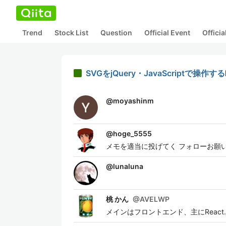
Trend
Stock List
Question
Official Event
Offici
SVGをjQuery・JavaScriptで操作する
@
moyashinm
@
hoge_5555
メモを適当に投げてく フォローお願
@
lunaluna
桃 かん
@
AVELWP
メインはフロントエンド、主にReact.