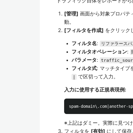
トラフィック自体をレポートから
[管理]
画面から対象プロパテ
動。
[フィルタを作成]
をクリック
フィルタ名
:
リファラースパ
フィルタオペレーション
:
パラメータ
:
traffic_sour
フィルタ式
: マッチタイ
で区切って入力。
|
入力に使用する正規表現例:
※上記はダミー。実際に見つ
フィルタを
[有効]
にして保存