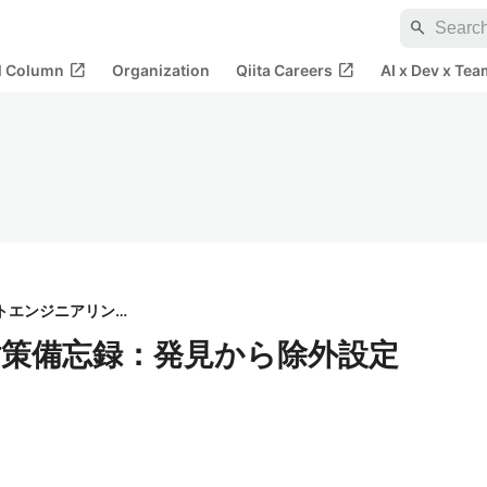
search
open_in_new
open_in_new
al Column
Organization
Qiita Careers
AI x Dev x Tea
株式会社アシストエンジニアリング
策備忘録：発見から除外設定