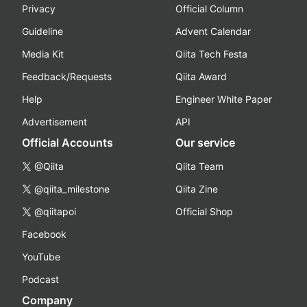
Privacy
Official Column
Guideline
Advent Calendar
Media Kit
Qiita Tech Festa
Feedback/Requests
Qiita Award
Help
Engineer White Paper
Advertisement
API
Official Accounts
Our service
@Qiita
Qiita Team
@qiita_milestone
Qiita Zine
@qiitapoi
Official Shop
Facebook
YouTube
Podcast
Company