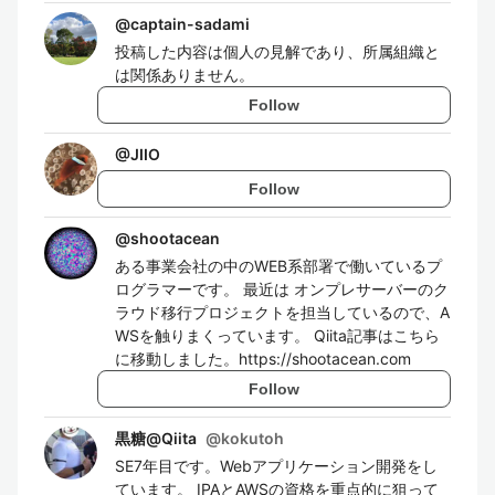
@
captain-sadami
投稿した内容は個人の見解であり、所属組織と
は関係ありません。
Follow
@
JIIO
Follow
@
shootacean
ある事業会社の中のWEB系部署で働いているプ
ログラマーです。 最近は オンプレサーバーのク
ラウド移行プロジェクトを担当しているので、A
WSを触りまくっています。 Qiita記事はこちら
に移動しました。https://shootacean.com
Follow
黒糖@Qiita
@
kokutoh
SE7年目です。Webアプリケーション開発をし
ています。 IPAとAWSの資格を重点的に狙って