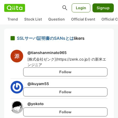
search
Login
Signup
Trend
Stock List
Question
Official Event
Official
SSLサーバ証明書のSANsとは
likers
@
tianshanminato965
[株式会社ゼンク](https://zenk.co.jp/) の新米エ
ンジニア
Follow
@
ikuyam55
Follow
@
yokoto
Follow