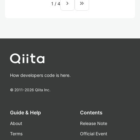
navigate_next
keyboard_double_arrow_right
1
/
4
How developers code is here.
© 2011-
2026
Qiita Inc.
Guide & Help
Contents
About
Release Note
Terms
Official Event