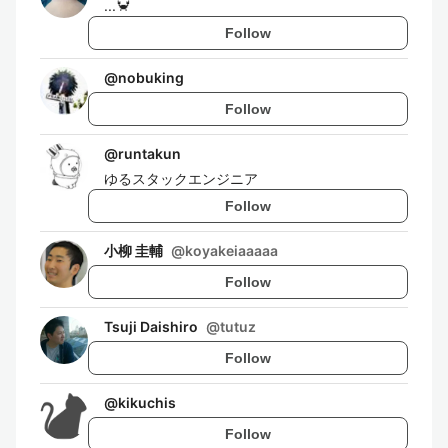
...🦀
Follow
@
nobuking
Follow
@
runtakun
ゆるスタックエンジニア
Follow
小柳 圭輔
@
koyakeiaaaaa
Follow
Tsuji Daishiro
@
tutuz
Follow
@
kikuchis
Follow