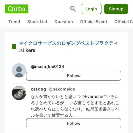
search
Login
Signup
Trend
Stock List
Question
Official Event
Official
マイクロサービスのロギングベストプラクティ
ス
likers
@
masa_kai0124
Follow
cat dog
@
nekomelon
なんか書かないとと思いつつEvernoteにいろい
ろまとめているが、 いざ書こうとするとあれこ
れ調べたら止まらなくなり、 結局箇条書きレベ
ルを書いて放置する人。
Follow