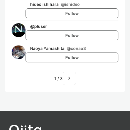
hideo ishihara
@
ishideo
Follow
@
pluser
Follow
Naoya Yamashita
@
conao3
Follow
navigate_next
1
/
3