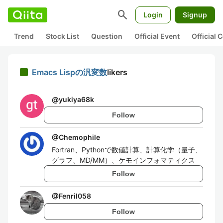
search
Login
Signup
Trend
Stock List
Question
Official Event
Official
Emacs Lispの汎変数
likers
@
yukiya68k
Follow
@
Chemophile
Fortran、Pythonで数値計算、計算化学（量子、
グラフ、MD/MM）、ケモインフォマティクス
Follow
@
Fenril058
Follow