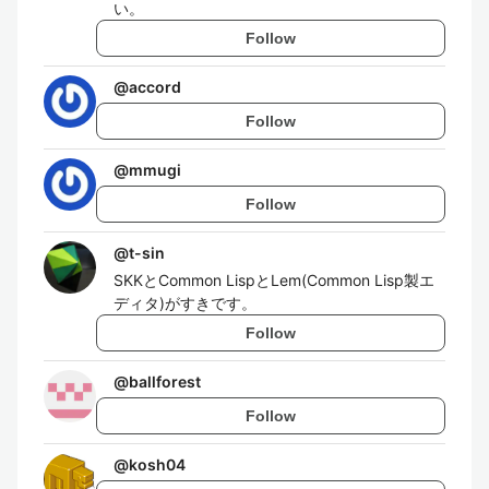
い。
Follow
@
accord
Follow
@
mmugi
Follow
@
t-sin
SKKとCommon LispとLem(Common Lisp製エ
ディタ)がすきです。
Follow
@
ballforest
Follow
@
kosh04