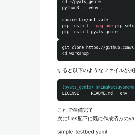
cd
 ~/pyats_genie

python3 
-m
 venv 
.
source 
bin/activate

pip 
install
--upgrade
 pip setu
pip 
install 
cd 
すると以下のようなファイルが展
(pyats_genie) shimakatsuyanoMa
これで準備完了
次にfiles配下に既に作成済みの
simple-testbed.yaml