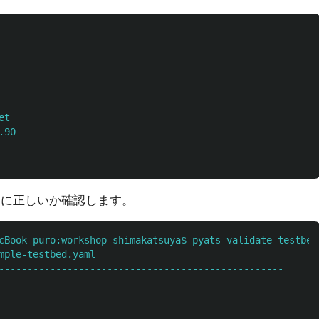
et
.90
的に正しいか確認します。
cBook-puro:workshop shimakatsuya$ pyats validate testbed
mple-testbed.yaml
--------------------------------------------------