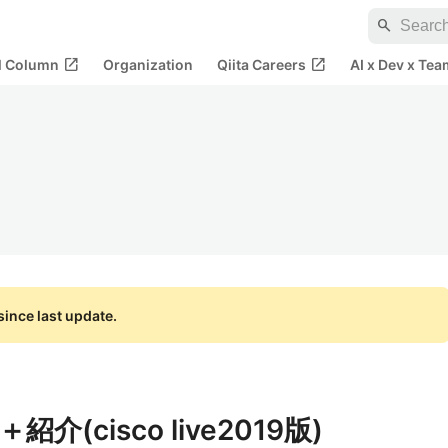
search
open_in_new
open_in_new
al Column
Organization
Qiita Careers
AI x Dev x Tea
ince last update.
紹介(cisco live2019版)