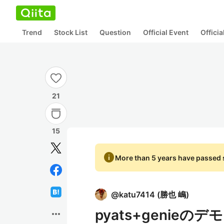
Trend
Stock List
Question
Official Event
Offici
21
15
info
More than 5 years have passed s
@
katu7414
(
勝也 嶋
)
pyats+genieのデモ＋
more_horiz