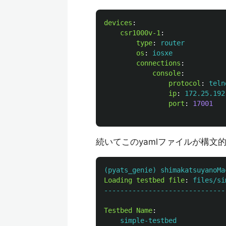
devices
:
csr1000v-1
:
type
:
router
os
:
iosxe
connections
:
console
:
protocol
:
teln
ip
:
172.25.192
port
:
17001
続いてこのyamlファイルが構文
(pyats_genie) shimakatsuyanoMa
Loading testbed file
:
files/si
------------------------------
Testbed Name
:
simple-testbed