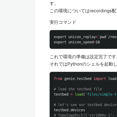
す。
この環境についてはrecordin
実行コマンド
export 
unicon_replay
=
`
pwd
`
export 
unicon_speed
=
これで環境の準備は設定完了です
それではPythonのシェルを起
from
genie.testbed
import
load
testbed
=
load
(
'
files/simple-t
testbed
.
devices