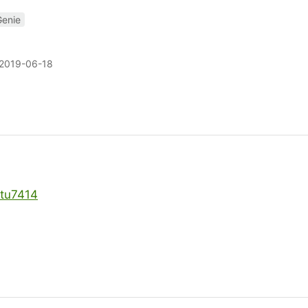
Genie
2019-06-18
atu7414