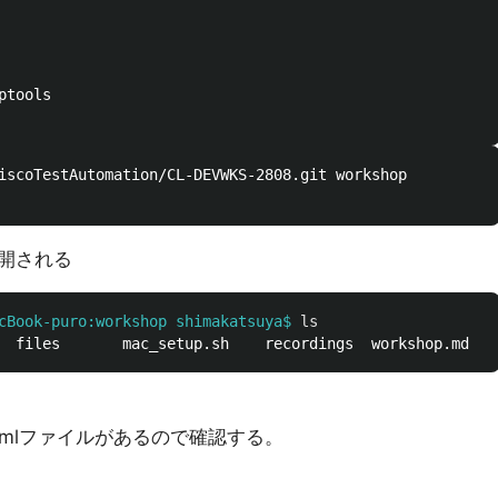
ptools

開される
cBook-puro:workshop shimakatsuya$
ls
yamlファイルがあるので確認する。