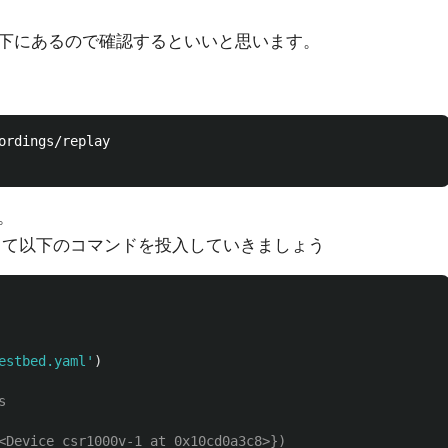
gs配下にあるので確認するといいと思います。
。
動して以下のコマンドを投入していきましょう
estbed.yaml
'
)