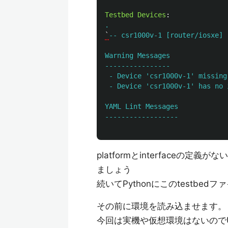
Testbed Devices
:
.
`
-- csr1000v-1 [router/iosxe]
Warning Messages
----------------
- Device 'csr1000v-1' missing
- Device 'csr1000v-1' has no 
YAML Lint Messages
------------------
platformとinterface
ましょう
続いてPythonにこのtestbe
その前に環境を読み込ませます。
今回は実機や仮想環境はないのでU