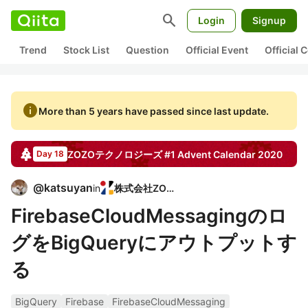
search
Login
Signup
Trend
Stock List
Question
Official Event
Official
info
More than 5 years have passed since last update.
ZOZOテクノロジーズ #1
Advent Calendar
2020
Day 18
@
katsuyan
in
株式会社ZOZO
FirebaseCloudMessagingのロ
グをBigQueryにアウトプットす
る
BigQuery
Firebase
FirebaseCloudMessaging