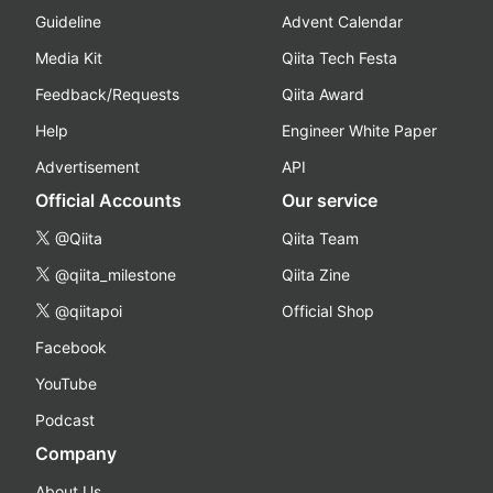
Guideline
Advent Calendar
Media Kit
Qiita Tech Festa
Feedback/Requests
Qiita Award
Help
Engineer White Paper
Advertisement
API
Official Accounts
Our service
@Qiita
Qiita Team
@qiita_milestone
Qiita Zine
@qiitapoi
Official Shop
Facebook
YouTube
Podcast
Company
About Us