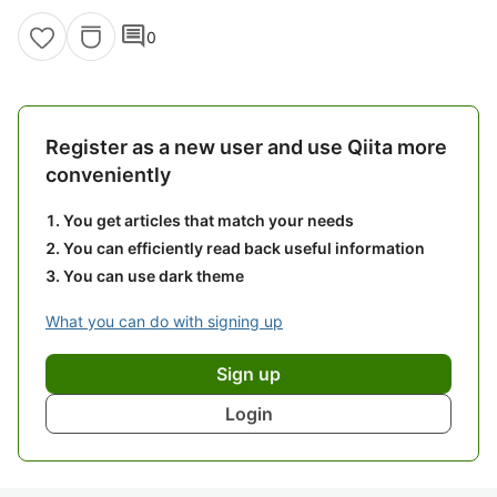
comment
0
Register as a new user and use Qiita more
conveniently
You get articles that match your needs
You can efficiently read back useful information
You can use dark theme
What you can do with signing up
Sign up
Login