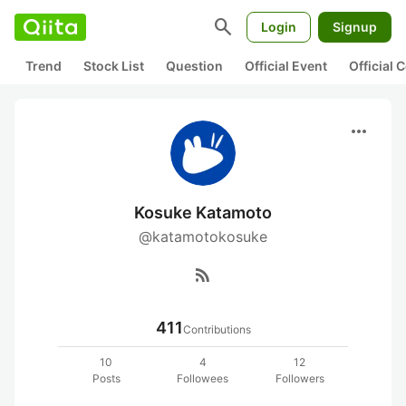
search
Login
Signup
Trend
Stock List
Question
Official Event
Official
more_horiz
Kosuke Katamoto
@katamotokosuke
rss_feed
411
Contributions
10
4
12
Posts
Followees
Followers