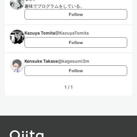
趣味でプログラムをしている。
Follow
Kazuya Tomita
@
KazuyaTomita
Follow
Kensuke Takase
@
kagesumi3m
Follow
1
/
1