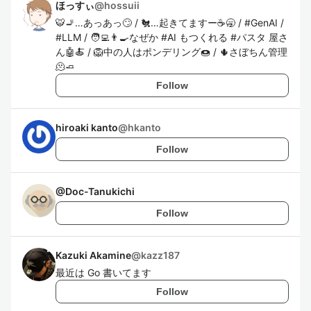
ほっすぃ
@
hossuii
🐯🚬…あっあっ🙄 / 🐔…起きてますー☕️🥱 / #GenAI /
#LLM / 🧑‍💻👨‍🍳なぜか #AI もつくれる #パスタ 屋さ
ん🤖🍝 / 🦁中の人はポンデリング🍩 / 🌵さぼちん管理
🫠🧈
Follow
hiroaki kanto
@
hkanto
Follow
@
Doc-Tanukichi
Follow
Kazuki Akamine
@
kazz187
最近は Go 書いてます
Follow