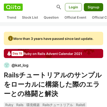
search
Login
Signup
Trend
Stock List
Question
Official Event
Official
info
More than 3 years have passed since last update.
Ruby on Rails
Advent Calendar
2021
Day 15
@
kat_log
Railsチュートリアルのサンプル
をローカルに構築した際のエラ
ーとの格闘と解決
Ruby
Rails
環境構築
Railsチュートリアル
Rails6