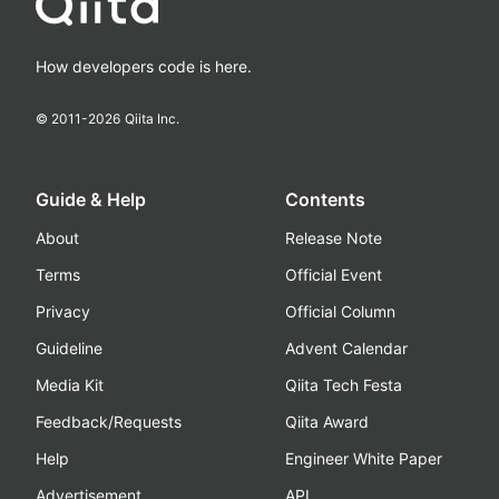
How developers code is here.
© 2011-
2026
Qiita Inc.
Guide & Help
Contents
About
Release Note
Terms
Official Event
Privacy
Official Column
Guideline
Advent Calendar
Media Kit
Qiita Tech Festa
Feedback/Requests
Qiita Award
Help
Engineer White Paper
Advertisement
API