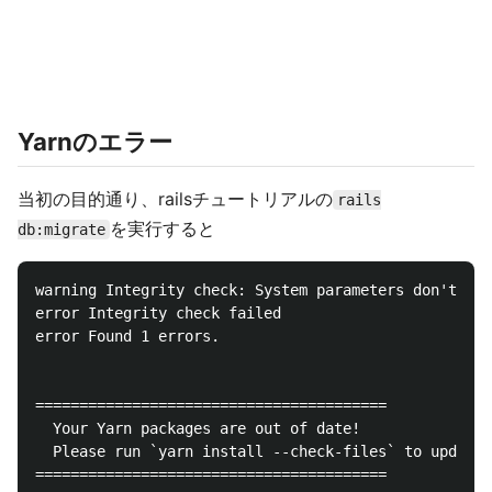
Yarnのエラー
当初の目的通り、railsチュートリアルの
rails
を実行すると
db:migrate
warning Integrity check: System parameters don't mat
error Integrity check failed                        
error Found 1 errors.                               
========================================

  Your Yarn packages are out of date!

  Please run `yarn install --check-files` to update.

========================================
