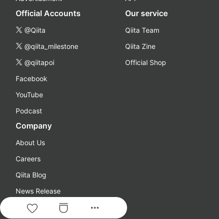
Official Accounts
Our service
@Qiita
Qiita Team
@qiita_milestone
Qiita Zine
@qiitapoi
Official Shop
Facebook
YouTube
Podcast
Company
About Us
Careers
Qiita Blog
News Release
more_horiz