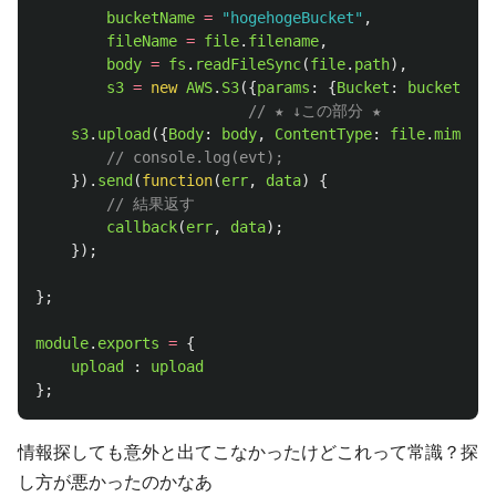
bucketName
=
"
hogehogeBucket
"
,
fileName
=
file
.
filename
,
body
=
fs
.
readFileSync
(
file
.
path
),
s3
=
new
AWS
.
S3
({
params
:
{
Bucket
:
bucketName
// ★ ↓この部分 ★
s3
.
upload
({
Body
:
body
,
ContentType
:
file
.
mimetyp
// console.log(evt);
}).
send
(
function
(
err
,
data
)
{
// 結果返す
callback
(
err
,
data
);
});
};
module
.
exports
=
{
upload
:
upload
};
情報探しても意外と出てこなかったけどこれって常識？探
し方が悪かったのかなあ