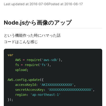
Last updated at
2016-07-06
Posted at
2016-06-17
Node.jsから画像のアップ
という機能作った時にハマった話
コードはこんな感じ
var
AWS
=
require
(
'
aws-sdk
'
),
fs
=
require
(
'
fs
'
),
upload
;
AWS
.
config
.
update
({
accessKeyId
:
'
AKIXXXXXXXXXXXXX
'
,
secretAccessKey
:
'
XXXXXXXXXXXXXXXXXXXXXX
'
,
region
:
'
ap-northeast-1
'
});