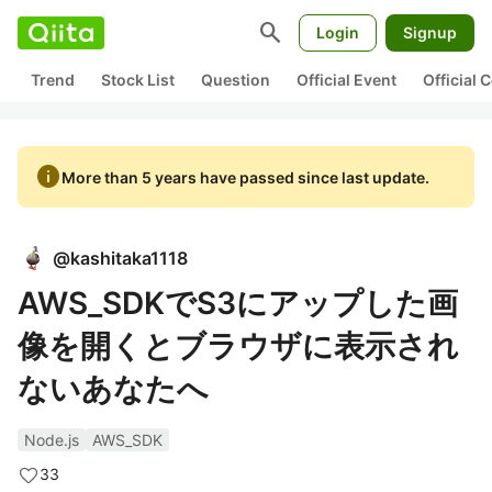
search
Login
Signup
Trend
Stock List
Question
Official Event
Official
info
More than 5 years have passed since last update.
@
kashitaka1118
AWS_SDKでS3にアップした画
像を開くとブラウザに表示され
ないあなたへ
Node.js
AWS_SDK
33