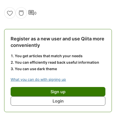
comment
0
Register as a new user and use Qiita more
conveniently
You get articles that match your needs
You can efficiently read back useful information
You can use dark theme
What you can do with signing up
Sign up
Login