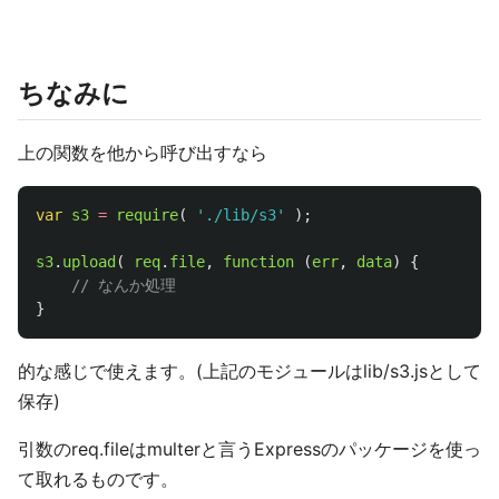
ちなみに
上の関数を他から呼び出すなら
var
s3
=
require
(
'
./lib/s3
'
);
s3
.
upload
(
req
.
file
,
function 
(
err
,
data
)
{
// なんか処理
}
的な感じで使えます。(上記のモジュールはlib/s3.jsとして
保存)
引数のreq.fileはmulterと言うExpressのパッケージを使っ
て取れるものです。