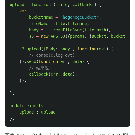
upload
=
function 
(
file
,
callback
)
{
var
bucketName
=
"
hogehogeBucket
"
,
fileName
=
file
.
filename
,
body
=
fs
.
readFileSync
(
file
.
path
),
s3
=
new
AWS
.
S3
({
params
:
{
Bucket
:
bucketName
s3
.
upload
({
Body
:
body
},
function
(
evt
)
{
// console.log(evt);
}).
send
(
function
(
err
,
data
)
{
// 結果返す
callback
(
err
,
data
);
});
};
module
.
exports
=
{
upload
:
upload
};