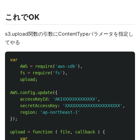
これでOK
s3.upload関数の引数にContentTypeパラメータを指定し
てやる
var
AWS
=
require
(
'
aws-sdk
'
),
fs
=
require
(
'
fs
'
),
upload
;
AWS
.
config
.
update
({
accessKeyId
:
'
AKIXXXXXXXXXXXXX
'
,
secretAccessKey
:
'
XXXXXXXXXXXXXXXXXXXXXX
'
,
region
:
'
ap-northeast-1
'
});
upload
=
function 
(
file
,
callback
)
{
var