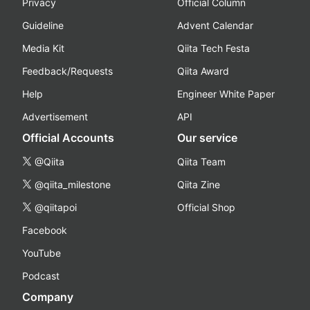
Privacy
Official Column
Guideline
Advent Calendar
Media Kit
Qiita Tech Festa
Feedback/Requests
Qiita Award
Help
Engineer White Paper
Advertisement
API
Official Accounts
Our service
@Qiita
Qiita Team
@qiita_milestone
Qiita Zine
@qiitapoi
Official Shop
Facebook
YouTube
Podcast
Company