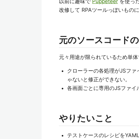
以前に趣味で
Puppeteer
を使っ
改修して RPAツールっぽいものに
元のソースコードの
元々用途が限られているため単体
クローラーの各処理がJSフ
ゃないと修正ができない。
各画面ごとに専用のJSファ
やりたいこと
テストケースのレシピをYAM