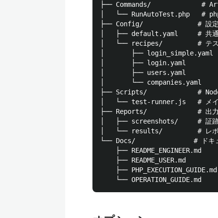
├── Commands/             # 
│   └── RunAutoTest.php   # ph
├── Config/              # 
│   ├── default.yaml     # 共
│   └── recipes/         # 
│       ├── login_simple.y
│       ├── login.yaml     
│       ├── users.yaml      
│       └── companies.yaml  
├── Scripts/             # 
│   └── test-runner.js   #
├── Reports/             # 出力
│   ├── screenshots/     # 証
│   └── results/         # レ
└── Docs/               # ド
    ├── README_ENGINEER.md 
    ├── README_USER.md     
    ├── PHP_EXECUTION_GUIDE.