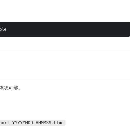
確認可能。
port_YYYYMMDD-HHMMSS.html