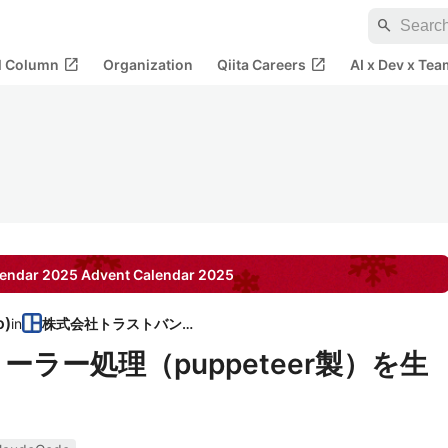
search
open_in_new
open_in_new
al Column
Organization
Qiita Careers
AI x Dev x Tea
ndar 2025
Advent Calendar
2025
o
)
in
株式会社トラストバンク
クローラー処理（puppeteer製）を生