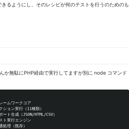
できるようにし、そのレシピが何のテストを行うのためのも
んか無駄にPHP経由で実行してますが別に node コマンド
# フレームワークコア

 # アクション実行（11種類）

 レポート生成（JSON/HTML/CSV）

# テスト実行エンジン

# 共通処理（既存）
