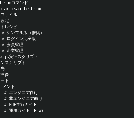
Artisanコマンド

p artisan test:run

設定ファイル

通設定

テストレシピ

aml  # シンプル版（推奨）

    # ログイン完全版

   # 会員管理

   # 企業管理

Node.js実行スクリプト

 メインスクリプト

先

跡画像

ポート

キュメント

     # エンジニア向け

     # 非エンジニア向け

md  # PHP実行ガイド
