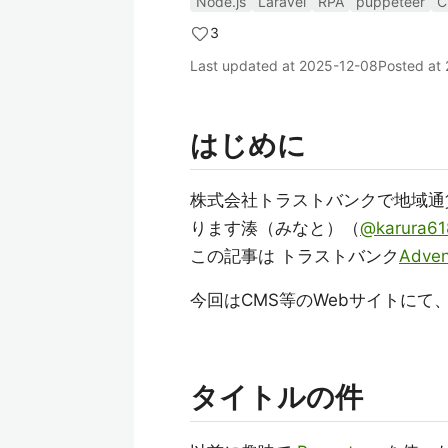
Node.js
Laravel
RPA
puppeteer
C
3
Last updated at
2025-12-08
Posted at
はじめに
株式会社トラストバンクで地域
ります湊（みなと）（
@karura61
この記事は トラストバンク
Adven
今回はCMS等のWebサイトに
タイトルの件