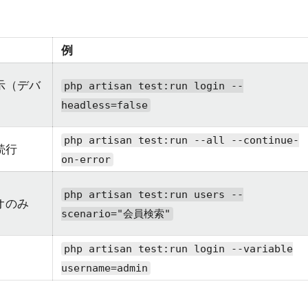
例
示（デバ
php artisan test:run login --
headless=false
php artisan test:run --all --continue-
続行
on-error
php artisan test:run users --
オのみ
scenario="会員検索"
php artisan test:run login --variable
username=admin