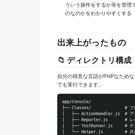
ういう操作をするか等を管理
のなのかをわかりやすくする
出来上がったもの
📁 ディレクトリ構成
自分の得意な言語がPHPなためな
でも実行できます。
app/Console/

├── Classes/              
│   ├── ActionHandler.js 
│   ├── Reporter.js       #
│   ├── TestRunner.js     
│   └── Helper.js         