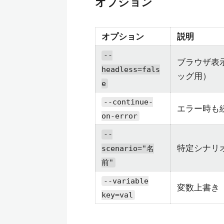
オプション
オプション
説明
--
ブラウザ表
headless=fals
ッグ用）
e
--continue-
エラー時も
on-error
--
特定シナリ
scenario="名
前"
--variable
変数上書き
key=val