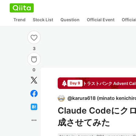
Trend
Stock List
Question
Official Event
Offici
3
0
トラストバンク Advent Cale
Day 9
@
karura618
(
minato kenichir
Claude Codeに
more_horiz
成させてみた