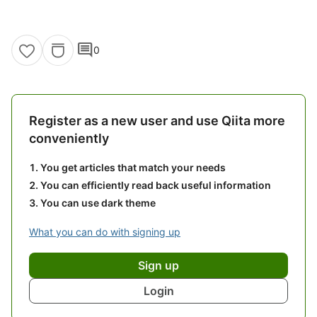
comment
0
Register as a new user and use Qiita more
conveniently
You get articles that match your needs
You can efficiently read back useful information
You can use dark theme
What you can do with signing up
Sign up
Login