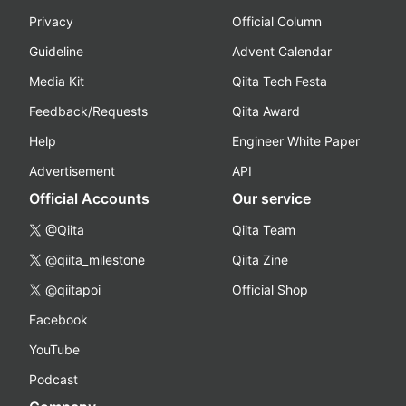
Privacy
Official Column
Guideline
Advent Calendar
Media Kit
Qiita Tech Festa
Feedback/Requests
Qiita Award
Help
Engineer White Paper
Advertisement
API
Official Accounts
Our service
@Qiita
Qiita Team
@qiita_milestone
Qiita Zine
@qiitapoi
Official Shop
Facebook
YouTube
Podcast