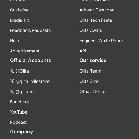
Guideline
Advent Calendar
Media Kit
Qiita Tech Festa
Feedback/Requests
Qiita Award
Help
Engineer White Paper
Advertisement
API
Official Accounts
Our service
@Qiita
Qiita Team
@qiita_milestone
Qiita Zine
@qiitapoi
Official Shop
Facebook
YouTube
Podcast
Company