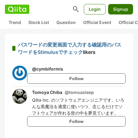
search
Login
Signup
Trend
Stock List
Question
Official Event
Official
パスワードの変更画面で入力する確認用のパス
ワードをStimulusでチェック
likers
@
cymbiformis
Follow
Tomoya Chiba
@
tomoasleep
Qiita Inc. のソフトウェアエンジニアです。いろ
んな黒魔法を適度に使いつつ、念じるだけでソ
フトウェアが作れる世の中を夢見ています。
Follow