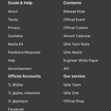
Guide & Help
Contents
About
Release Note
Terms
Official Event
Privacy
Official Column
Guideline
Advent Calendar
Media Kit
Qiita Tech Festa
Feedback/Requests
Qiita Award
Help
Engineer White Paper
Advertisement
API
Official Accounts
Our service
@Qiita
Qiita Team
@qiita_milestone
Qiita Zine
@qiitapoi
Official Shop
Facebook