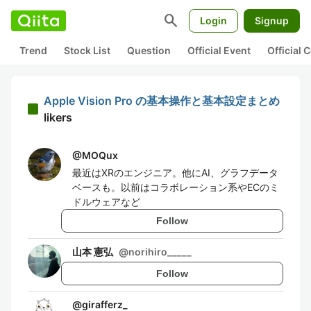
search
Login
Signup
Trend
Stock List
Question
Official Event
Official
Apple Vision Pro の基本操作と基本設定まとめ
likers
@
MOQux
最近はXRのエンジニア。他にAI、グラフデータ
ベースも。以前はコラボレーション系やECのミ
ドルウェアなど
Follow
山本 憲弘
@
norihiro_____
Follow
@
girafferz_