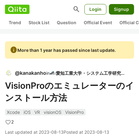
search
Login
Signup
Trend
Stock List
Question
Official Event
Official
info
More than 1 year has passed since last update.
@
kanakanho
in
愛知工業大学・システム工学研究会
VisionProのエミュレーターのイ
ンストール方法
Xcode
iOS
VR
visionOS
VisionPro
2
Last updated at
2023-08-13
Posted at
2023-08-13