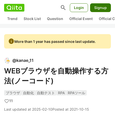
search
Login
Signup
Trend
Stock List
Question
Official Event
Official
info
More than 1 year has passed since last update.
@
kanae_11
WEBブラウザを自動操作する方
法(ノーコード)
ブラウザ
自動化
自動テスト
RPA
RPAツール
11
Last updated at
2025-02-10
Posted at
2021-10-15