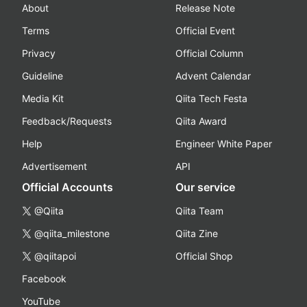
About
Release Note
Terms
Official Event
Privacy
Official Column
Guideline
Advent Calendar
Media Kit
Qiita Tech Festa
Feedback/Requests
Qiita Award
Help
Engineer White Paper
Advertisement
API
Official Accounts
Our service
@Qiita
Qiita Team
@qiita_milestone
Qiita Zine
@qiitapoi
Official Shop
Facebook
YouTube