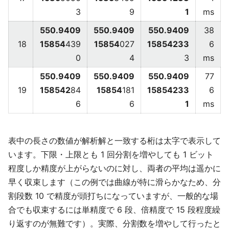
3
9
1
ms
550.9409
550.9409
550.9409
38
18
15854
439
15854
027
15854233
6
0
4
3
ms
550.9409
550.9409
550.9409
77
19
158542
84
15854
181
15854233
6
6
6
1
ms
表中の長さの数値が解析解と一致する桁は太字で表示して
います。下限・上限とも 1 回分割を増やしても 1 ビット
程度しか精度が上がらないのに対し、両者の平均は遥かに
早く収束します（この例では曲線が特に滑らかなため、分
割段数 10 で精度が頭打ちになっていますが、一般的な場
合でも収束するには単精度で 6 段、倍精度で 15 段程度繰
り返すのが無難です）。実際、分割数を増やして行ったと