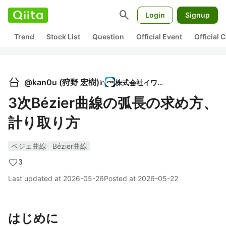
search
Login
Signup
Trend
Stock List
Question
Official Event
Official
@
kan0u
(
狩野 宏樹
)
in
株式会社イワタ
3次Bézier曲線の弧長の求め方、
計り取り方
ベジェ曲線
Bézier曲線
3
Last updated at
2026-05-26
Posted at
2026-05-22
はじめに