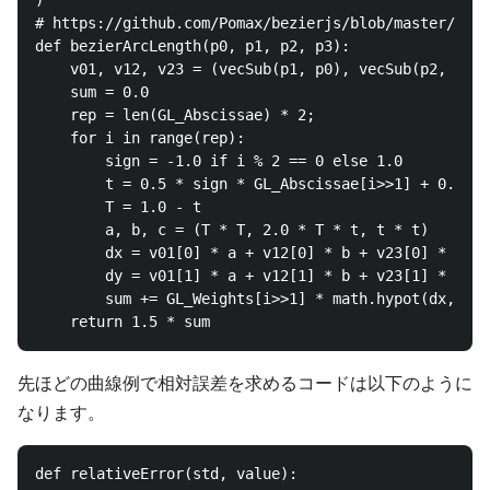
)

# https://github.com/Pomax/bezierjs/blob/master/sr
def bezierArcLength(p0, p1, p2, p3):

    v01, v12, v23 = (vecSub(p1, p0), vecSub(p2, p1),
    sum = 0.0

    rep = len(GL_Abscissae) * 2;

    for i in range(rep):

        sign = -1.0 if i % 2 == 0 else 1.0

        t = 0.5 * sign * GL_Abscissae[i>>1] + 
        T = 1.0 - t

        a, b, c = (T * T, 2.0 * T * t, t * t)

    	dx = v01[0] * a + v12[0] * b + v23[0] * c

        dy = v01[1] * a + v12[1] * b + v23[1] * c

        sum += GL_Weights[i>>1] * math.hypot(dx, dy)

先ほどの曲線例で相対誤差を求めるコードは以下のように
なります。
def relativeError(std, value):
