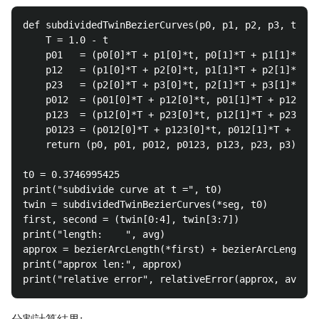
def subdividedTwinBezierCurves(p0, p1, p2, p3, t):

    T = 1.0 - t

    p01   = (p0[0]*T + p1[0]*t, p0[1]*T + p1[1]*t)

    p12   = (p1[0]*T + p2[0]*t, p1[1]*T + p2[1]*t)

    p23   = (p2[0]*T + p3[0]*t, p2[1]*T + p3[1]*t)

    p012  = (p01[0]*T + p12[0]*t, p01[1]*T + p12[1]*
    p123  = (p12[0]*T + p23[0]*t, p12[1]*T + p23[1]*
    p0123 = (p012[0]*T + p123[0]*t, p012[1]*T + p123
    return (p0, p01, p012, p0123, p123, p23, p3)

t0 = 0.3746995425

print("subdivide curve at t =", t0)

twin = subdividedTwinBezierCurves(*seg, t0)

first, second = (twin[0:4], twin[3:7])

print("length:    ", avg)

approx = bezierArcLength(*first) + bezierArcLength(*
print("approx len:", approx)

分割計算結果: