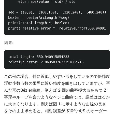
    return abs(value - std) / std

seg = ((0,0),　(160,160),　(320,240),　(480,240))

bezlen = bezierArcLength(*seg)

print("total length:", bezlen)

結果:
total length: 550.940915854233

この例の場合、特に近似しやすい形をしているので倍精度
浮動小数点数の限界に近い精度を叩き出していますが、歪
んだ形のBézier曲線、例えば 2 回の曲率極大点をもつ Z
字形やループを含むようなベジェ曲線では、誤差ははるか
に大きくなります。例えば図 1 に示すような曲線の長さ
をそのまま求めると、相対誤差が $10^{-4}$ のオーダー