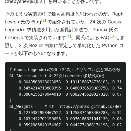
Chebyshev多項式）を用いることが多いです。
そのような実装の中で最も高精度と思われたのが、Raph
3
Levien 氏の Blog
で紹介されていた、24 次の Gauss-
Legendre 求積法を用いた弧長計算法で、Pomax 氏の
4
5
bezier.js で実装されています
。同氏による FAQ
も参
照し、3 次 Bézier 曲線に限定して単純化した Python コ
ードが以下のものになります。
# Gauss-Legendere求積 (24次) のサンプル点と重み係数 (対称
GL_Abscissae = ( # 24次Legendere多項式の根

    0.0640568928626056, 0.1911188674736163, 0.315042
    0.5454214713888395, 0.6480936519369756, 0.740124
    0.8864155270044010, 0.9382745520027328, 0.974728
)

GL_Weights = ( # cf. https://pomax.github.io/BezierI
    0.1279381953467522, 0.1258374563468283, 0.121670
    0.1074442701159656, 0.0976186521041139, 0.086190
    0.0592985849154367, 0.0442774388174198, 0.028531