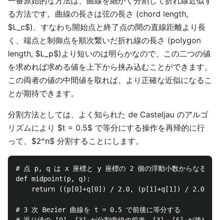
一番原始的な方法は、曲線を細かく分割して折れ線近似す
る方法です。曲線の長さは弦の長さ (chord length,
$L_c$)、すなわち開始点と終了点の間の直線距離より長
く、端点と制御点を順次繋いだ折れ線の長さ (polygon
length, $L_p$)より短いのは明らかなので、この二つの値
を求めれば求める値を上下から挟み込むことができます。
この両者の値の中間値を取れば、より正確な近似になるこ
とが期待できます。
分割方法としては、よく知られた de Casteljau のアルゴ
リズムにより $t = 0.5$ で等分にする操作を再帰的に行
って、$2^n$ 分割することにします。
# 点 p, q は x 座標と y 座標の 2 個の浮動小数からなるタプ
def midpoint(p, q):

    return ((p[0]+q[0]) / 2.0, (p[1]+q[1]) / 2.0)

# 3 次 Bezier 曲線を t = 0.5 で前後に等分する
