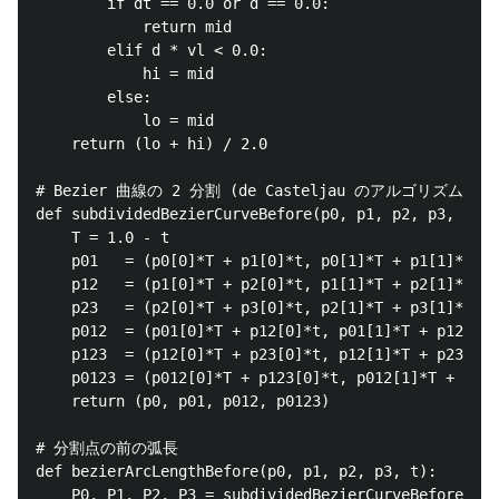
        if dt == 0.0 or d == 0.0:

            return mid

        elif d * vl < 0.0:

            hi = mid

        else:

            lo = mid

    return (lo + hi) / 2.0

# Bezier 曲線の 2 分割 (de Casteljau のアルゴリズムに
def subdividedBezierCurveBefore(p0, p1, p2, p3, t):

    T = 1.0 - t

    p01   = (p0[0]*T + p1[0]*t, p0[1]*T + p1[1]*t)

    p12   = (p1[0]*T + p2[0]*t, p1[1]*T + p2[1]*t)

    p23   = (p2[0]*T + p3[0]*t, p2[1]*T + p3[1]*t)

    p012  = (p01[0]*T + p12[0]*t, p01[1]*T + p12[1]*
    p123  = (p12[0]*T + p23[0]*t, p12[1]*T + p23[1]*
    p0123 = (p012[0]*T + p123[0]*t, p012[1]*T + p123
    return (p0, p01, p012, p0123)

# 分割点の前の弧長

def bezierArcLengthBefore(p0, p1, p2, p3, t):

    P0, P1, P2, P3 = subdividedBezierCurveBefore(p0,