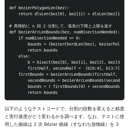
def bezierPolygonLen(bez):

    return dlsLen(bez[0], bez[1]) + dlsLen(bez[1], b
# 再帰的に n 回 2 分割して、弧長の下限と上限を返す

def bezierArcLenBounds(bez, numBisectionNeeded):

    if numBisectionNeeded <= 0:

        bounds = (bezierChordLen(bez), bezierPolygon
        return bounds

    else:

        b = bisect(bez[0], bez[1], bez[2], bez[3])

        firstHalf, secondHalf =  (b[0:4], b[3:7])

	firstBounds = bezierArcLenBounds(firstHalf, numBisectionNeeded - 1)

        secondBounds = bezierArcLenBounds(secondHalf
        bounds = ( firstBounds[0] + secondBounds[0],
以下のようなテストコードで、分割の段数を変えると精度
と実行速度がどう変わるかを調べます。なお、テストに使
用した曲線は 2 次 Bézier 曲線（すなわち放物線）を 3