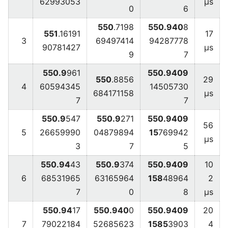
62993053
μs
0
6
550
.7198
550.940
8
551
.16191
17
3
69497414
94287778
90781427
μs
9
7
550.9
961
550.9409
550
.8856
29
4
60594345
14505730
684171158
μs
7
7
550.9
547
550.9
271
550.9409
56
5
26659990
04879894
15
769942
μs
3
7
5
550.94
43
550.9
374
550.9409
10
6
68531965
63165964
158
48964
2
7
0
8
μs
550.94
17
550.940
0
550.9409
20
7
79022184
52685623
1585
3903
4