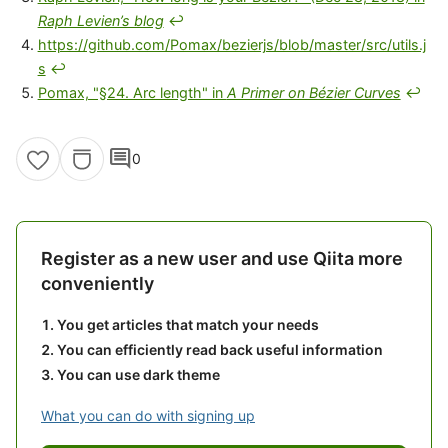
Raph Levien’s blog
↩
https://github.com/Pomax/bezierjs/blob/master/src/utils.j
s
↩
Pomax, "§24. Arc length" in
A Primer on Bézier Curves
↩
comment
0
Register as a new user and use Qiita more
conveniently
You get articles that match your needs
You can efficiently read back useful information
You can use dark theme
What you can do with signing up