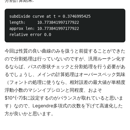
subdivide curve at t = 0.3746995425

length:     10.773841997177922

approx len: 10.773841997177922

今回は性質の良い曲線のみを扱うと前提することができた
ので分割処理は行っていないのですが、汎用ルーチン化す
るならば、パスの形状チェックと分割処理を行う必要があ
るでしょうし、メインの計算処理はオーバースペック気味
（フォントの処理に使うなら、相対誤差の最大値が単精度
浮動小数のマシンイプシロンと同程度、およそ
$10^{-7}$に設定するのがバランスが取れていると思いま
す）なので、Legendre多項式の次数を下げて高速化した
方が良いかと思います。