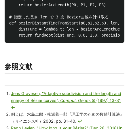
    return bezierArcLength(P0, P1, P2, P3)

# 指定した長さ len で 3 次 Bezier曲線を計り取る

def bezierDistantTimeFromStart(p0,p1,p2,p3, len, pre
    distFunc = lambda t: len - bezierArcLengthBefore
参照文献
Jens Gravesen, "Adaptive subdivision and the length and
energy of Bézier curves",
Comput. Geom.
8
(1997) 13-31
↩
例えば、水島二郎・柳瀬眞一郎『理工学のための数値計算法』
（サイエンス社）2002, pp. 31-40.
↩
Raph Levien, "How long is your Bézier?" (Dec 28, 2018) in