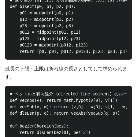
# 返り値の [0]..[3] が分割曲線の前半、[3]..[6] が後半部分
def bisect(p0, p1, p2, p3):

    p01 = midpoint(p0, p1)

    p12 = midpoint(p1, p2)

    p23 = midpoint(p2, p3)

    p012 = midpoint(p01, p12)

    p123 = midpoint(p12, p23)

    p0123 = midpoint(p012, p123)

孤長の下限・上限は折れ線の長さとしてして求められま
す。
# ベクトルと有向線分 (directed line segment) のルーチ
def vecAbs(v): return math.hypot(v[0], v[1])

def vecSub(v, w): return (v[0] - w[0], v[1] - w[1])

def dlsLen(p, q): return vecAbs(vecSub(q, p))

def bezierChordLen(bez):

    return dlsLen(bez[0], bez[3])
