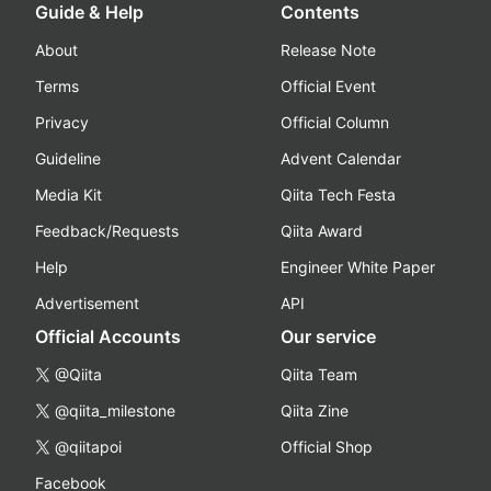
Guide & Help
Contents
About
Release Note
Terms
Official Event
Privacy
Official Column
Guideline
Advent Calendar
Media Kit
Qiita Tech Festa
Feedback/Requests
Qiita Award
Help
Engineer White Paper
Advertisement
API
Official Accounts
Our service
@Qiita
Qiita Team
@qiita_milestone
Qiita Zine
@qiitapoi
Official Shop
Facebook