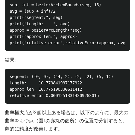
sup, inf = bezierArcLenBounds(seg, 15)

avg = (sup + inf)/2

print("segment:", seg)

print("length:    ", avg)

approx = bezierArcLength(*seg)

print("approx len:", approx)

結果:
segnent: ((0, 0), (14, 2), (2, -2), (5, 1))

length:     10.773841997177922

approx len: 10.775190330611412

曲率極大点が2個以上ある場合は、以下のように、最大の
曲率をもつ点（図1の赤丸の箇所）の位置で分割すると、
劇的に精度が改善します。