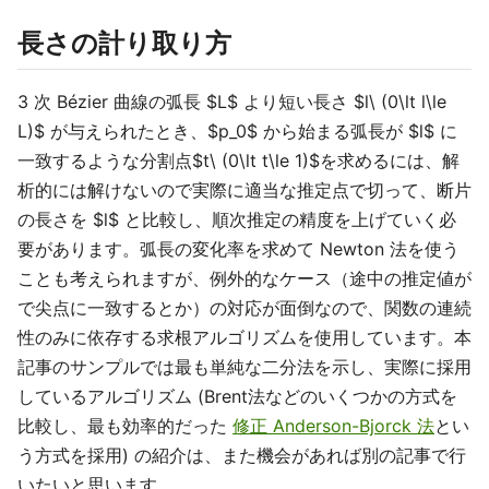
長さの計り取り方
3 次 Bézier 曲線の弧長 $L$ より短い長さ $l\ (0\lt l\le
L)$ が与えられたとき、$p_0$ から始まる弧長が $l$ に
一致するような分割点$t\ (0\lt t\le 1)$を求めるには、解
析的には解けないので実際に適当な推定点で切って、断片
の長さを $l$ と比較し、順次推定の精度を上げていく必
要があります。弧長の変化率を求めて Newton 法を使う
ことも考えられますが、例外的なケース（途中の推定値が
で尖点に一致するとか）の対応が面倒なので、関数の連続
性のみに依存する求根アルゴリズムを使用しています。本
記事のサンプルでは最も単純な二分法を示し、実際に採用
しているアルゴリズム (Brent法などのいくつかの方式を
比較し、最も効率的だった
修正 Anderson-Bjorck 法
とい
う方式を採用) の紹介は、また機会があれば別の記事で行
いたいと思います。