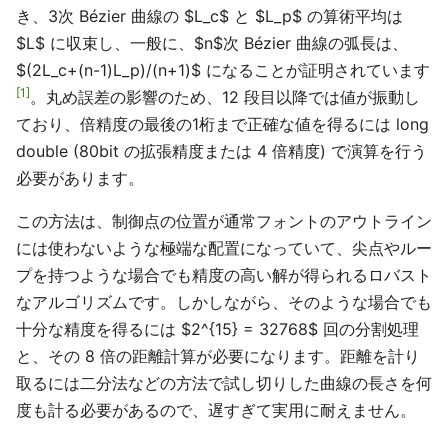
き、3次 Bézier 曲線の $L_c$ と $L_p$ の算術平均は
$L$ に収束し、一般に、
$n$
次 Bézier 曲線の弧長は、
$(2L_c+(n-1)L_p)/(n+1)$ になることが証明されています
1
。丸め誤差の影響のため、12 段目以降では値が振動し
ており、倍精度の最後の1桁まで正確な値を得るには long
double (80bit の拡張精度または 4 倍精度) で演算を行う
必要があります。
この方法は、制御点の位置が通常フォントのアウトライン
には使わないような極端な配置になっていて、尖点やルー
プを持つような場合でも精度の高い解が得られるロバスト
なアルゴリズムです。しかしながら、そのような場合でも
十分な精度を得るには $2^{15} = 32768$ 回の分割処理
と、その 8 倍の距離計算が必要になります。距離を計り
取るには二分法などの方法で試し切りした曲線の長さを何
度も計る必要があるので、遅すぎて実用に耐えません。