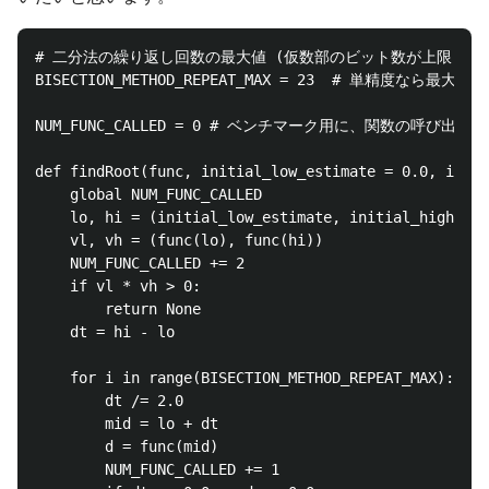
# 二分法の繰り返し回数の最大値 (仮数部のビット数が上限) 

BISECTION_METHOD_REPEAT_MAX = 23  # 単精度なら最大 
NUM_FUNC_CALLED = 0 # ベンチマーク用に、関数の呼び出
def findRoot(func, initial_low_estimate = 0.0, initi
    global NUM_FUNC_CALLED

    lo, hi = (initial_low_estimate, initial_high_est
    vl, vh = (func(lo), func(hi))

    NUM_FUNC_CALLED += 2    

    if vl * vh > 0:

        return None

    dt = hi - lo

    for i in range(BISECTION_METHOD_REPEAT_MAX):

        dt /= 2.0

        mid = lo + dt

        d = func(mid)

        NUM_FUNC_CALLED += 1
