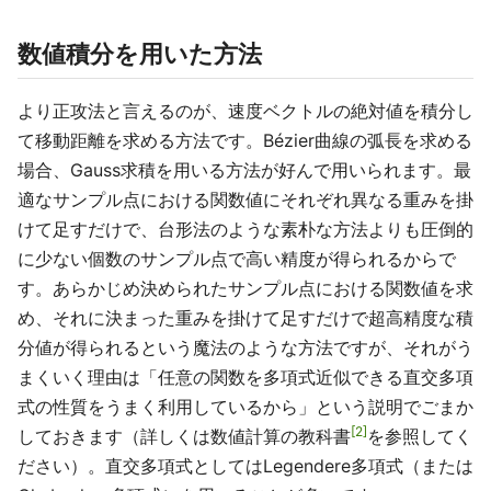
数値積分を用いた方法
より正攻法と言えるのが、速度ベクトルの絶対値を積分し
て移動距離を求める方法です。Bézier曲線の弧長を求める
場合、Gauss求積を用いる方法が好んで用いられます。最
適なサンプル点における関数値にそれぞれ異なる重みを掛
けて足すだけで、台形法のような素朴な方法よりも圧倒的
に少ない個数のサンプル点で高い精度が得られるからで
す。あらかじめ決められたサンプル点における関数値を求
め、それに決まった重みを掛けて足すだけで超高精度な積
分値が得られるという魔法のような方法ですが、それがう
まくいく理由は「任意の関数を多項式近似できる直交多項
式の性質をうまく利用しているから」という説明でごまか
2
しておきます（詳しくは数値計算の教科書
を参照してく
ださい）。直交多項式としてはLegendere多項式（または