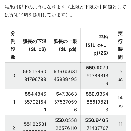
結果は以下のようになります（上限と下限の中間値として
は算術平均を採用しています）。
分
実
平均
割
弧長の下限
弧長の上限
行
($(L_c+L_
段
($L_c$)
($L_p$)
時
p)/2$)
数
間
550.9
079
5
65.15960
5
36.65631
5
0
61389813
81796783
45999495
μs
9
55
4.4846
5
47.3863
550.9
354
14
1
35702184
37537059
86619621
μs
1
6
8
550
.0558
550.940
5
55
1.82531
11
2
26576110
71437707